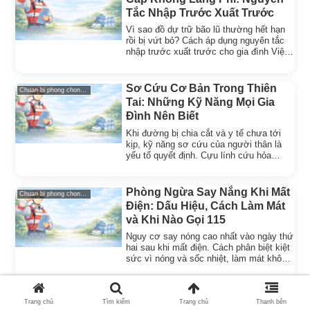
Tắc Nhập Trước Xuất Trước
Vì sao đồ dự trữ bão lũ thường hết hạn
rồi bị vứt bỏ? Cách áp dụng nguyên tắc
nhập trước xuất trước cho gia đình Việt
Nam, kèm cách bảo quản chống ẩm và
nhịp kiểm tra ba tháng.
Sơ Cứu Cơ Bản Trong Thiên
Chuan bi phong chong thien tai
Tai: Những Kỹ Năng Mọi Gia
Đình Nên Biết
Khi đường bị chia cắt và y tế chưa tới
kịp, kỹ năng sơ cứu của người thân là
yếu tố quyết định. Cựu lính cứu hỏa
hướng dẫn cầm máu, CPR và bộ sơ cứu
gia đình.
Phòng Ngừa Say Nắng Khi Mất
Chuan bi phong chong thien tai
Điện: Dấu Hiệu, Cách Làm Mát
và Khi Nào Gọi 115
Nguy cơ say nóng cao nhất vào ngày thứ
hai sau khi mất điện. Cách phân biệt kiệt
sức vì nóng và sốc nhiệt, làm mát không
cần điện, uống nước đúng cách và mốc
gọi cấp cứu.
Cách Dự Trữ Nước và Thực
Chuan bi phong chong thien tai
Trang chủ
Tìm kiếm
Trang chủ
Thanh bên
Phẩm Khẩn Cấp An Toàn Cho