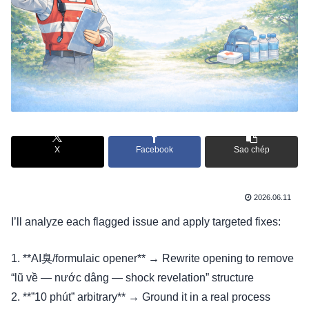
X
Facebook
Sao chép
2026.06.11
I’ll analyze each flagged issue and apply targeted fixes:
1. **AI臭/formulaic opener** → Rewrite opening to remove
“lũ về — nước dâng — shock revelation” structure
2. **”10 phút” arbitrary** → Ground it in a real process