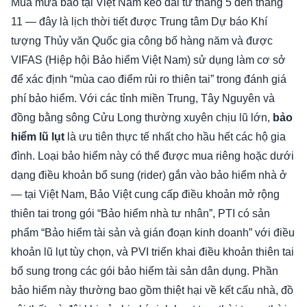
Mùa mưa bão tại Việt Nam kéo dài từ tháng 5 đến tháng
11 — đây là lịch thời tiết được Trung tâm Dự báo Khí
tượng Thủy văn Quốc gia công bố hàng năm và được
VIFAS (Hiệp hội Bảo hiểm Việt Nam) sử dụng làm cơ sở
để xác định “mùa cao điểm rủi ro thiên tai” trong đánh giá
phí bảo hiểm. Với các tỉnh miền Trung, Tây Nguyên và
đồng bằng sông Cửu Long thường xuyên chịu lũ lớn,
bảo
hiểm lũ lụt
là ưu tiên thực tế nhất cho hầu hết các hộ gia
đình. Loại bảo hiểm này có thể được mua riêng hoặc dưới
dạng điều khoản bổ sung (rider) gắn vào bảo hiểm nhà ở
— tại Việt Nam, Bảo Việt cung cấp điều khoản mở rộng
thiên tai trong gói “Bảo hiểm nhà tư nhân”, PTI có sản
phẩm “Bảo hiểm tài sản và gián đoạn kinh doanh” với điều
khoản lũ lụt tùy chọn, và PVI triển khai điều khoản thiên tai
bổ sung trong các gói bảo hiểm tài sản dân dụng. Phần
bảo hiểm này thường bao gồm thiệt hại về kết cấu nhà, đồ