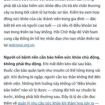
phải tất cả bảo hiểm sức khỏe đều chi trả khi chấn thương
xảy ra trong bối cảnh lũ lụt hoặc sơ tán. Kiểm tra xem hợp
đồng sức khỏe của các thành viên trong gia đình — đặc
biệt trẻ em và người cao tuổi — có nêu rõ điều khoản tai
nạn trong thiên tai hay không. Hội Chữ thập đỏ Việt Nam
cung cấp thông tin hỗ trợ nhân đạo cho nạn nhân thiên tai
tại
redcross.org.vn
.
Người có bệnh nền cần bảo hiểm sức khỏe chủ động,
không phải thụ động.
Khi mất điện kéo dài sau bão,
thuốc cần bảo quản lạnh như insulin có thể hỏng trong vài
giờ. Khi đường bị ngập, người cần lọc thận không thể đến
bệnh viện. Những tình huống này không có “điều khoản
bảo hiểm” nào xử lý được — chúng đòi hỏi sự chuẩn bị
trước, không phải bồi thường sau. Đây là lý do cần đọc
thêm về
quản lý nhu cầu sức khỏe khi thảm họa xảy ra
—