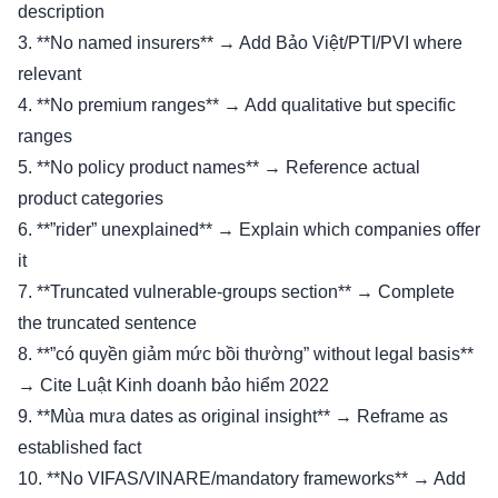
description
3. **No named insurers** → Add Bảo Việt/PTI/PVI where
relevant
4. **No premium ranges** → Add qualitative but specific
ranges
5. **No policy product names** → Reference actual
product categories
6. **”rider” unexplained** → Explain which companies offer
it
7. **Truncated vulnerable-groups section** → Complete
the truncated sentence
8. **”có quyền giảm mức bồi thường” without legal basis**
→ Cite Luật Kinh doanh bảo hiểm 2022
9. **Mùa mưa dates as original insight** → Reframe as
established fact
10. **No VIFAS/VINARE/mandatory frameworks** → Add