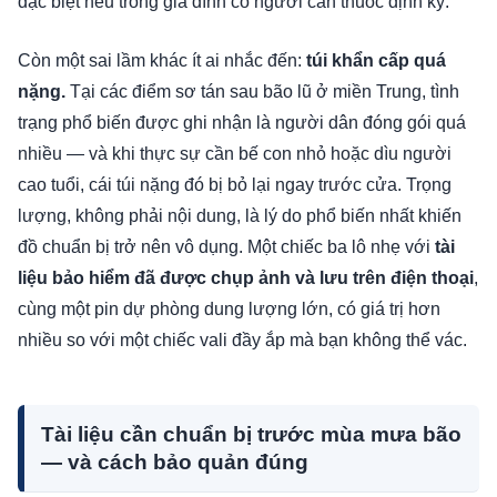
đặc biệt nếu trong gia đình có người cần thuốc định kỳ.
Còn một sai lầm khác ít ai nhắc đến:
túi khẩn cấp quá
nặng.
Tại các điểm sơ tán sau bão lũ ở miền Trung, tình
trạng phổ biến được ghi nhận là người dân đóng gói quá
nhiều — và khi thực sự cần bế con nhỏ hoặc dìu người
cao tuổi, cái túi nặng đó bị bỏ lại ngay trước cửa. Trọng
lượng, không phải nội dung, là lý do phổ biến nhất khiến
đồ chuẩn bị trở nên vô dụng. Một chiếc ba lô nhẹ với
tài
liệu bảo hiểm đã được chụp ảnh và lưu trên điện thoại
,
cùng một pin dự phòng dung lượng lớn, có giá trị hơn
nhiều so với một chiếc vali đầy ắp mà bạn không thể vác.
Tài liệu cần chuẩn bị trước mùa mưa bão
— và cách bảo quản đúng