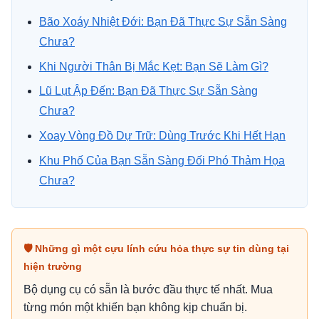
Bão Xoáy Nhiệt Đới: Bạn Đã Thực Sự Sẵn Sàng
Chưa?
Khi Người Thân Bị Mắc Kẹt: Bạn Sẽ Làm Gì?
Lũ Lụt Ập Đến: Bạn Đã Thực Sự Sẵn Sàng
Chưa?
Xoay Vòng Đồ Dự Trữ: Dùng Trước Khi Hết Hạn
Khu Phố Của Bạn Sẵn Sàng Đối Phó Thảm Họa
Chưa?
🛡 Những gì một cựu lính cứu hỏa thực sự tin dùng tại
hiện trường
Bộ dụng cụ có sẵn là bước đầu thực tế nhất. Mua
từng món một khiến bạn không kịp chuẩn bị.