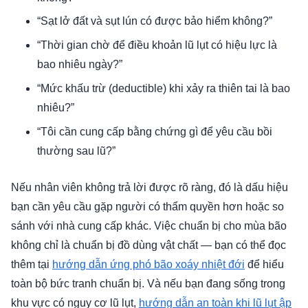
“Sạt lở đất và sụt lún có được bảo hiểm không?”
“Thời gian chờ để điều khoản lũ lụt có hiệu lực là
bao nhiêu ngày?”
“Mức khấu trừ (deductible) khi xảy ra thiên tai là bao
nhiêu?”
“Tôi cần cung cấp bằng chứng gì để yêu cầu bồi
thường sau lũ?”
Nếu nhân viên không trả lời được rõ ràng, đó là dấu hiệu
bạn cần yêu cầu gặp người có thẩm quyền hơn hoặc so
sánh với nhà cung cấp khác. Việc chuẩn bị cho mùa bão
không chỉ là chuẩn bị đồ dùng vật chất — bạn có thể đọc
thêm tại
hướng dẫn ứng phó bão xoáy nhiệt đới
để hiểu
toàn bộ bức tranh chuẩn bị. Và nếu bạn đang sống trong
khu vực có nguy cơ lũ lụt,
hướng dẫn an toàn khi lũ lụt ập