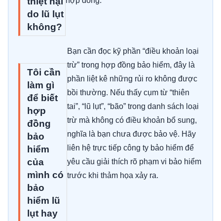
thiệt hại
hợp đồng.
do lũ lụt
không?
Bạn cần đọc kỹ phần “điều khoản loại
trừ” trong hợp đồng bảo hiểm, đây là
Tôi cần
phần liệt kê những rủi ro không được
làm gì
bồi thường. Nếu thấy cụm từ “thiên
để biết
tai”, “lũ lụt”, “bão” trong danh sách loại
hợp
trừ mà không có điều khoản bổ sung,
đồng
nghĩa là bạn chưa được bảo vệ. Hãy
bảo
liên hệ trực tiếp công ty bảo hiểm để
hiểm
của
yêu cầu giải thích rõ phạm vi bảo hiểm
mình có
trước khi thảm họa xảy ra.
bảo
hiểm lũ
lụt hay