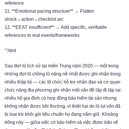
reference
11. **Emotional pacing structure** → Flatten
shock→action→checklist arc
12. **EEAT insufficient** → Add specific, verifiable
references to real events/frameworks
“`html
Sau đợt lũ lịch sử tại miền Trung năm 2020 — một trong
những đợt lũ chồng lũ nặng nề nhất được ghi nhận trong
nhiều thập kỷ — các tổ chức hỗ trợ nhân đạo và cơ quan
chức năng địa phương ghi nhận một vấn đề lặp đi lặp lại:
nhiều hộ gia đình có hợp đồng bảo hiểm tài sản nhưng
không nhận được bồi thường, vì thiệt hại do lũ lụt vốn đã
bị loại trừ khỏi gói tiêu chuẩn họ đang nắm giữ. Khoảng
trống này — giữa việc
có
bảo hiểm và việc
được bảo vệ