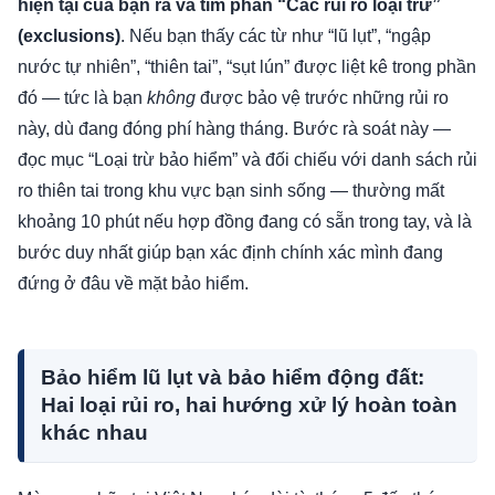
hiện tại của bạn ra và tìm phần “Các rủi ro loại trừ”
(exclusions)
. Nếu bạn thấy các từ như “lũ lụt”, “ngập
nước tự nhiên”, “thiên tai”, “sụt lún” được liệt kê trong phần
đó — tức là bạn
không
được bảo vệ trước những rủi ro
này, dù đang đóng phí hàng tháng. Bước rà soát này —
đọc mục “Loại trừ bảo hiểm” và đối chiếu với danh sách rủi
ro thiên tai trong khu vực bạn sinh sống — thường mất
khoảng 10 phút nếu hợp đồng đang có sẵn trong tay, và là
bước duy nhất giúp bạn xác định chính xác mình đang
đứng ở đâu về mặt bảo hiểm.
Bảo hiểm lũ lụt và bảo hiểm động đất:
Hai loại rủi ro, hai hướng xử lý hoàn toàn
khác nhau