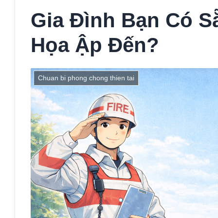
Gia Đình Bạn Có S
Họa Ập Đến?
Chuan bi phong chong thien tai