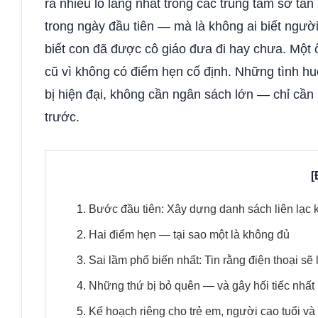
ra nhiều lo lắng nhất trong các trung tâm sơ tá
trong ngày đầu tiên — mà là không ai biết ngư
biết con đã được cô giáo đưa đi hay chưa. Một 
cũ vì không có điểm hẹn cố định. Những tình h
bị hiện đại, không cần ngân sách lớn — chỉ cần 
trước.
Bước đầu tiên: Xây dựng danh sách liên lạc 
Hai điểm hẹn — tại sao một là không đủ
Sai lầm phổ biến nhất: Tin rằng điện thoại sẽ
Những thứ bị bỏ quên — và gây hối tiếc nhất
Kế hoạch riêng cho trẻ em, người cao tuổi v