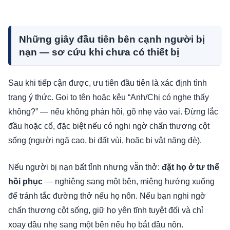
Những giây đầu tiên bên cạnh người bị
nạn — sơ cứu khi chưa có thiết bị
Sau khi tiếp cận được, ưu tiên đầu tiên là xác định tình
trạng ý thức. Gọi to tên hoặc kêu “Anh/Chị có nghe thấy
không?” — nếu không phản hồi, gõ nhẹ vào vai. Đừng lắc
đầu hoặc cổ, đặc biệt nếu có nghi ngờ chấn thương cột
sống (người ngã cao, bị đất vùi, hoặc bị vật nặng đè).
Nếu người bị nạn bất tỉnh nhưng vẫn thở:
đặt họ ở tư thế
hồi phục
— nghiêng sang một bên, miệng hướng xuống
để tránh tắc đường thở nếu họ nôn. Nếu bạn nghi ngờ
chấn thương cột sống, giữ họ yên tĩnh tuyệt đối và chỉ
xoay đầu nhẹ sang một bên nếu họ bắt đầu nôn.