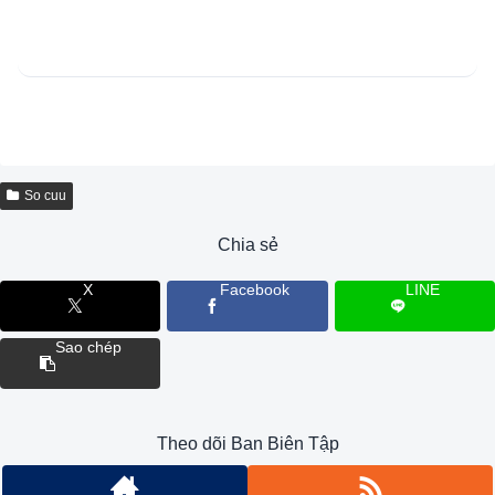
So cuu
Chia sẻ
X
Facebook
LINE
Sao chép
Theo dõi Ban Biên Tập