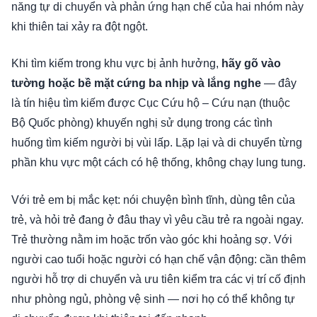
năng tự di chuyển và phản ứng hạn chế của hai nhóm này
khi thiên tai xảy ra đột ngột.
Khi tìm kiếm trong khu vực bị ảnh hưởng,
hãy gõ vào
tường hoặc bề mặt cứng ba nhịp và lắng nghe
— đây
là tín hiệu tìm kiếm được Cục Cứu hộ – Cứu nạn (thuộc
Bộ Quốc phòng) khuyến nghị sử dụng trong các tình
huống tìm kiếm người bị vùi lấp. Lặp lại và di chuyển từng
phần khu vực một cách có hệ thống, không chạy lung tung.
Với trẻ em bị mắc kẹt: nói chuyện bình tĩnh, dùng tên của
trẻ, và hỏi trẻ đang ở đâu thay vì yêu cầu trẻ ra ngoài ngay.
Trẻ thường nằm im hoặc trốn vào góc khi hoảng sợ. Với
người cao tuổi hoặc người có hạn chế vận động: cần thêm
người hỗ trợ di chuyển và ưu tiên kiểm tra các vị trí cố định
như phòng ngủ, phòng vệ sinh — nơi họ có thể không tự