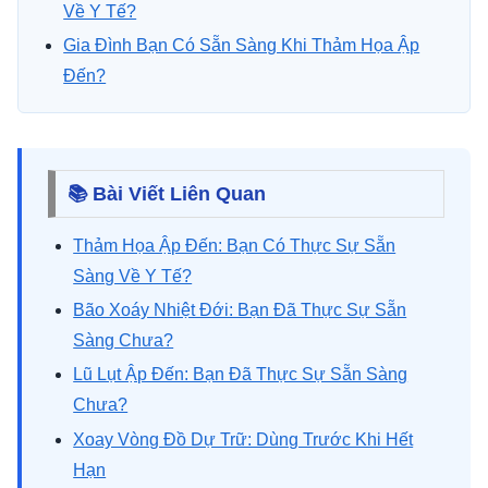
Về Y Tế?
Gia Đình Bạn Có Sẵn Sàng Khi Thảm Họa Ập
Đến?
📚 Bài Viết Liên Quan
Thảm Họa Ập Đến: Bạn Có Thực Sự Sẵn
Sàng Về Y Tế?
Bão Xoáy Nhiệt Đới: Bạn Đã Thực Sự Sẵn
Sàng Chưa?
Lũ Lụt Ập Đến: Bạn Đã Thực Sự Sẵn Sàng
Chưa?
Xoay Vòng Đồ Dự Trữ: Dùng Trước Khi Hết
Hạn