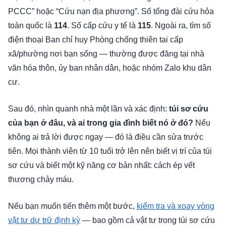
PCCC” hoặc “Cứu nạn địa phương”. Số tổng đài cứu hỏa
toàn quốc là
114
. Số cấp cứu y tế là
115
. Ngoài ra, tìm số
điện thoại Ban chỉ huy Phòng chống thiên tai cấp
xã/phường nơi bạn sống — thường được đăng tại nhà
văn hóa thôn, ủy ban nhân dân, hoặc nhóm Zalo khu dân
cư.
Sau đó, nhìn quanh nhà một lần và xác định:
túi sơ cứu
của bạn ở đâu, và ai trong gia đình biết nó ở đó?
Nếu
không ai trả lời được ngay — đó là điều cần sửa trước
tiên. Mọi thành viên từ 10 tuổi trở lên nên biết vị trí của túi
sơ cứu và biết một kỹ năng cơ bản nhất: cách ép vết
thương chảy máu.
Nếu bạn muốn tiến thêm một bước,
kiểm tra và xoay vòng
vật tư dự trữ định kỳ
— bao gồm cả vật tư trong túi sơ cứu