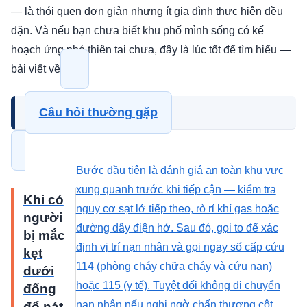
— là thói quen đơn giản nhưng ít gia đình thực hiện đều
đặn. Và nếu bạn chưa biết khu phố mình sống có kế
hoạch ứng phó thiên tai chưa, đây là lúc tốt để tìm hiểu —
bài viết về
Câu hỏi thường gặp
Bước đầu tiên là đánh giá an toàn khu vực
xung quanh trước khi tiếp cận — kiểm tra
Khi có
nguy cơ sạt lở tiếp theo, rò rỉ khí gas hoặc
người
đường dây điện hở. Sau đó, gọi to để xác
bị mắc
định vị trí nạn nhân và gọi ngay số cấp cứu
kẹt
114 (phòng cháy chữa cháy và cứu nạn)
dưới
hoặc 115 (y tế). Tuyệt đối không di chuyển
đống
nạn nhân nếu nghi ngờ chấn thương cột
đổ nát,