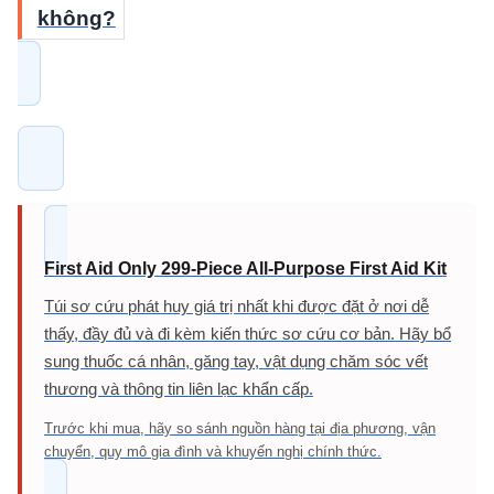
không?
First Aid Only 299-Piece All-Purpose First Aid Kit
Túi sơ cứu phát huy giá trị nhất khi được đặt ở nơi dễ
thấy, đầy đủ và đi kèm kiến thức sơ cứu cơ bản. Hãy bổ
sung thuốc cá nhân, găng tay, vật dụng chăm sóc vết
thương và thông tin liên lạc khẩn cấp.
Trước khi mua, hãy so sánh nguồn hàng tại địa phương, vận
chuyển, quy mô gia đình và khuyến nghị chính thức.