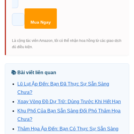
Mua Ngay
Là cộng tác viên Amazon, tôi có thể nhận hoa hồng từ các giao dịch
đủ điều kiện.
📚 Bài viết liên quan
Lũ Lụt Ập Đến: Bạn Đã Thực Sự Sẵn Sàng
Chưa?
Xoay Vòng Đồ Dự Trữ: Dùng Trước Khi Hết Hạn
Khu Phố Của Bạn Sẵn Sàng Đối Phó Thảm Họa
Chưa?
Thảm Họa Ập Đến: Bạn Có Thực Sự Sẵn Sàng