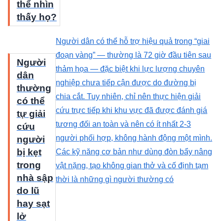
thể nhìn
thấy họ?
Người dân có thể hỗ trợ hiệu quả trong “giai
đoạn vàng” — thường là 72 giờ đầu tiên sau
Người
thảm họa — đặc biệt khi lực lượng chuyên
dân
nghiệp chưa tiếp cận được do đường bị
thường
chia cắt. Tuy nhiên, chỉ nên thực hiện giải
có thể
cứu trực tiếp khi khu vực đã được đánh giá
tự giải
tương đối an toàn và nên có ít nhất 2-3
cứu
người phối hợp, không hành động một mình.
người
bị kẹt
Các kỹ năng cơ bản như dùng đòn bẩy nâng
trong
vật nặng, tạo không gian thở và cố định tạm
nhà sập
thời là những gì người thường có
do lũ
hay sạt
lở