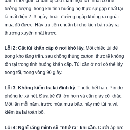
dành thời gian chuẩn bị cho thảm họa lớn nhất có thể
tưởng tượng, trong khi tình huống họ thực sự gặp nhất lại
là mất điện 2–3 ngày, hoặc đường ngập không ra ngoài
mua đồ được. Hãy ưu tiên chuẩn bị cho kịch bản xảy ra
thường xuyên nhất trước.
Lỗi 2: Cất túi khẩn cấp ở nơi khó lấy.
Một chiếc túi để
trong kho tầng trên, sau chồng thùng carton, thực tế không
tồn tại trong tình huống khẩn cấp. Túi cần ở nơi có thể lấy
trong tối, trong vòng 90 giây.
Lỗi 3: Không kiểm tra lại định kỳ.
Thuốc hết hạn. Pin dự
phòng tự xả hết. Đứa trẻ đã lớn hơn và cần giày cỡ khác.
Một lần mỗi năm, trước mùa mưa bão, hãy mở túi ra và
kiểm tra lại toàn bộ.
Lỗi 4: Nghĩ rằng mình sẽ “nhớ ra” khi cần.
Dưới áp lực