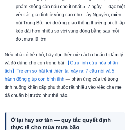
phẩm không cần nấu cho ít nhất 5–7 ngày — đặc biệt
với các gia đình ở vùng cao như Tây Nguyên, miền
núi Trung Bộ, nơi đường giao thông thường bị cô lập
kéo dài hơn nhiều so với vùng đồng bằng sau mỗi
đợt mưa lũ lớn
Nếu nhà có trẻ nhỏ, hãy đọc thêm về cách chuẩn bị tâm lý
và đồ dùng cho con trong bài
【Cựu lính cứu hỏa phân
tích】Trẻ em sợ hãi khi thiên tai xảy ra: 7 câu nói và 5
hành động giúp con bình tĩnh
— phản ứng của trẻ trong
tình huống khẩn cấp phụ thuộc rất nhiều vào việc cha mẹ
đã chuẩn bị trước như thế nào.
Ở lại hay sơ tán — quy tắc quyết định
thực tế cho mùa mưa bão