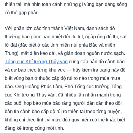
thiên tai, mà nhìn toàn cảnh những gì vùng bạn đang sống
có thể gặp phải.
Với phần lớn các tỉnh thành Việt Nam, danh sách đó
thường bao gồm: bão nhiệt đới, lũ lụt, ngập úng đô thị, sạt
lở đất (đặc biệt ở các tỉnh miền núi phía Bắc và miền
Trung), mất điện kéo dài, và gián đoạn nguồn nước sạch.
Tổng cục Khí tượng Thủy văn
cung cấp bản đồ cảnh báo
và dự báo theo từng khu vực — hãy kiểm tra trang này để
biết vùng bạn ở thuộc cấp độ rủi ro nào trong mùa mưa
bão. Ông Hoàng Phúc Lâm, Phó Tổng cục trưởng Tổng
cục Khí tượng Thủy văn, đã nhiều lần nhấn mạnh trong
các buổi họp báo mùa bão rằng người dân cần theo dõi
bản tin cảnh báo cấp độ rủi ro thiên tai theo từng huyện,
không chỉ theo tỉnh, vì mức độ nguy hiểm có thể khác biệt
đáng kể trong cùng một tỉnh.