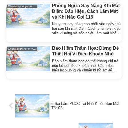
Phòng Ngừa Say Nắng Khi Mất
Chuan bi phong chong thien tai
Điện: Dấu Hiệu, Cách Làm Mát
và Khi Nào Gọi 115
Nguy cơ say nóng cao nhất vào ngày thứ
hai sau khi mất điện. Cách phân biệt kiệt
sức vì nóng và sốc nhiệt, làm mát không
cần điện, uống nước đúng cách và mốc
gọi cấp cứu.
Bảo Hiểm Thảm Họa: Đừng Để
Chuan bi phong chong thien tai
Thiệt Hại Vì Điều Khoản Nhỏ
Bảo hiểm thảm họa có thể không chi trả
nếu bỏ sót điều khoản nhỏ. Cách đọc
hiểu hợp đồng và chuẩn bị hồ sơ để
được bồi thường đúng mức.
5 Sai Lầm PCCC Tại Nhà Khiến Bạn Mất
Tất Cả