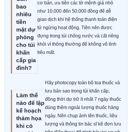
cơ bản, ưu tiên các tờ mệnh giá nhỏ
bao
như 10.000 đến 50.000 đồng để dễ
nhiêu
giao dịch khi hệ thống thanh toán điện
tiền
tử ngừng hoạt động. Tiền nên được
mặt dự
đựng trong túi chống nước và cất riêng
phòng
khỏi ví thông thường để không vô tình
cho túi
khẩn
tiêu mất.
cấp gia
đình?
Hãy photocopy toàn bộ toa thuốc và
lưu bản sao trong túi khẩn cấp,
Làm thế
đồng thời dự trữ ít nhất 7 ngày thuốc
nào để lập
dùng thêm ngoài lượng thuốc hàng
kế hoạch
ngày. Nên chụp ảnh tên thuốc, liều
thảm họa
lượng và thông tin bác sĩ kê đơn lưu
khi có