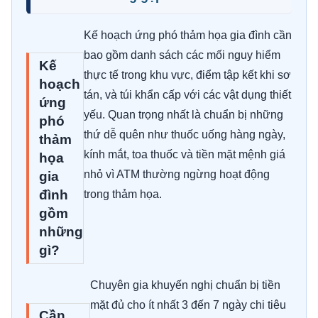
Kế hoạch ứng phó thảm họa gia đình cần
bao gồm danh sách các mối nguy hiểm
Kế
thực tế trong khu vực, điểm tập kết khi sơ
hoạch
tán, và túi khẩn cấp với các vật dụng thiết
ứng
yếu. Quan trọng nhất là chuẩn bị những
phó
thứ dễ quên như thuốc uống hàng ngày,
thảm
kính mắt, toa thuốc và tiền mặt mệnh giá
họa
nhỏ vì ATM thường ngừng hoạt động
gia
đình
trong thảm họa.
gồm
những
gì?
Chuyên gia khuyến nghị chuẩn bị tiền
mặt đủ cho ít nhất 3 đến 7 ngày chi tiêu
Cần