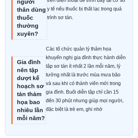
trên điện thoại để trình bày tại cơ sở
người
y tế nếu thuốc bị thất lạc trong quá
thân dùng
thuốc
trình sơ tán.
thường
xuyên?
Các tổ chức quản lý thảm họa
khuyến nghị gia đình thực hành diễn
Gia đình
tập sơ tán ít nhất 2 lần mỗi năm, lý
nên tập
tưởng nhất là trước mùa mưa bão
dượt kế
và sau khi có thành viên mới trong
hoạch sơ
gia đình. Buổi diễn tập chỉ cần 15
tán thảm
đến 30 phút nhưng giúp mọi người,
họa bao
đặc biệt là trẻ em, ghi nhớ
nhiêu lần
mỗi năm?