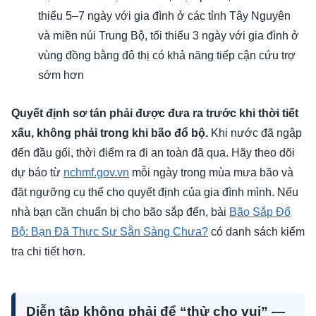
thiểu 5–7 ngày với gia đình ở các tỉnh Tây Nguyên
và miền núi Trung Bộ, tối thiểu 3 ngày với gia đình ở
vùng đồng bằng đô thị có khả năng tiếp cận cứu trợ
sớm hơn
Quyết định sơ tán phải được đưa ra trước khi thời tiết
xấu, không phải trong khi bão đổ bộ.
Khi nước đã ngập
đến đầu gối, thời điểm ra đi an toàn đã qua. Hãy theo dõi
dự báo từ
nchmf.gov.vn
mỗi ngày trong mùa mưa bão và
đặt ngưỡng cụ thể cho quyết định của gia đình mình. Nếu
nhà bạn cần chuẩn bị cho bão sắp đến, bài
Bão Sắp Đổ
Bộ: Bạn Đã Thực Sự Sẵn Sàng Chưa?
có danh sách kiểm
tra chi tiết hơn.
Diễn tập không phải để “thử cho vui” —