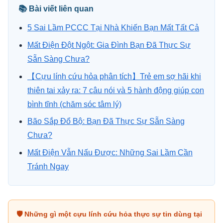
📚 Bài viết liên quan
5 Sai Lầm PCCC Tại Nhà Khiến Bạn Mất Tất Cả
Mất Điện Đột Ngột: Gia Đình Bạn Đã Thực Sự
Sẵn Sàng Chưa?
【Cựu lính cứu hỏa phân tích】Trẻ em sợ hãi khi
thiên tai xảy ra: 7 câu nói và 5 hành động giúp con
bình tĩnh (chăm sóc tâm lý)
Bão Sắp Đổ Bộ: Bạn Đã Thực Sự Sẵn Sàng
Chưa?
Mất Điện Vẫn Nấu Được: Những Sai Lầm Cần
Tránh Ngay
🛡 Những gì một cựu lính cứu hỏa thực sự tin dùng tại