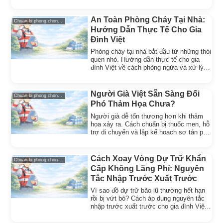
sẵn sàng ứng phó.
An Toàn Phòng Cháy Tại Nhà:
Chuan bi phong chong thien tai
Hướng Dẫn Thực Tế Cho Gia
Đình Việt
Phòng cháy tại nhà bắt đầu từ những thói
quen nhỏ. Hướng dẫn thực tế cho gia
đình Việt về cách phòng ngừa và xử lý
khi có hỏa hoạn.
Người Già Việt Sẵn Sàng Đối
Chuan bi phong chong thien tai
Phó Thảm Họa Chưa?
Người già dễ tổn thương hơn khi thảm
họa xảy ra. Cách chuẩn bị thuốc men, hỗ
trợ di chuyển và lập kế hoạch sơ tán phù
hợp cho ông bà.
Cách Xoay Vòng Dự Trữ Khẩn
Chuan bi phong chong thien tai
Cấp Không Lãng Phí: Nguyên
Tắc Nhập Trước Xuất Trước
Vì sao đồ dự trữ bão lũ thường hết hạn
rồi bị vứt bỏ? Cách áp dụng nguyên tắc
nhập trước xuất trước cho gia đình Việt
Nam, kèm cách bảo quản chống ẩm và
nhịp kiểm tra ba tháng.