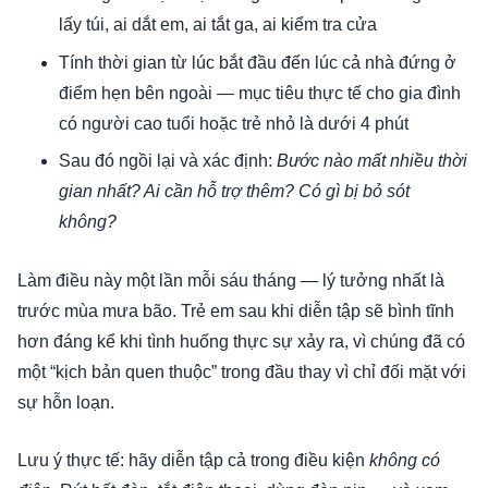
lấy túi, ai dắt em, ai tắt ga, ai kiểm tra cửa
Tính thời gian từ lúc bắt đầu đến lúc cả nhà đứng ở
điểm hẹn bên ngoài — mục tiêu thực tế cho gia đình
có người cao tuổi hoặc trẻ nhỏ là dưới 4 phút
Sau đó ngồi lại và xác định:
Bước nào mất nhiều thời
gian nhất? Ai cần hỗ trợ thêm? Có gì bị bỏ sót
không?
Làm điều này một lần mỗi sáu tháng — lý tưởng nhất là
trước mùa mưa bão. Trẻ em sau khi diễn tập sẽ bình tĩnh
hơn đáng kể khi tình huống thực sự xảy ra, vì chúng đã có
một “kịch bản quen thuộc” trong đầu thay vì chỉ đối mặt với
sự hỗn loạn.
Lưu ý thực tế: hãy diễn tập cả trong điều kiện
không có