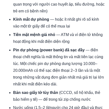
quan trọng với người cao huyết áp, tiểu đường, hoặc
trẻ em có bệnh nền)
Kính mắt dự phòng
— hoặc ít nhất ghi rõ số kính
vào một tờ giấy để có thể mua lại
Tiền mặt mệnh giá nhỏ
— ATM và ví điện tử không
hoạt động khi mất điện diện rộng
Pin dự phòng (power bank) đã sạc đầy
— điện
thoại chết nghĩa là mất thông tin và mất liên lạc cùng
lúc. Một chiếc pin dự phòng dung lượng 10.000–
20.000mAh có thể sạc điện thoại 2–3 lần và là một
trong những vật dụng đơn giản nhất mà giá trị lại lớn
nhất khi mất điện kéo dài.
Bản sao giấy tờ tùy thân
(CCCD, sổ hộ khẩu, thẻ
bảo hiểm y tế) — để trong túi zip chống nước
Nước uống (1,5–2 lít/người cho 24 giờ đầu) và thực