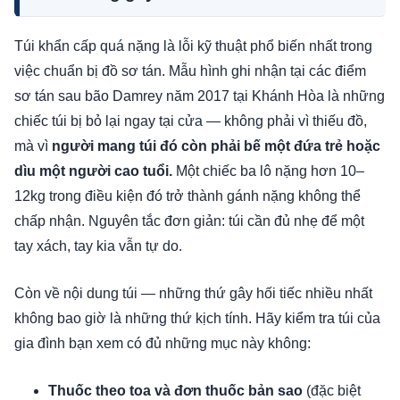
Túi khẩn cấp quá nặng là lỗi kỹ thuật phổ biến nhất trong
việc chuẩn bị đồ sơ tán. Mẫu hình ghi nhận tại các điểm
sơ tán sau bão Damrey năm 2017 tại Khánh Hòa là những
chiếc túi bị bỏ lại ngay tại cửa — không phải vì thiếu đồ,
mà vì
người mang túi đó còn phải bế một đứa trẻ hoặc
dìu một người cao tuổi.
Một chiếc ba lô nặng hơn 10–
12kg trong điều kiện đó trở thành gánh nặng không thể
chấp nhận. Nguyên tắc đơn giản: túi cần đủ nhẹ để một
tay xách, tay kia vẫn tự do.
Còn về nội dung túi — những thứ gây hối tiếc nhiều nhất
không bao giờ là những thứ kịch tính. Hãy kiểm tra túi của
gia đình bạn xem có đủ những mục này không:
Thuốc theo toa và đơn thuốc bản sao
(đặc biệt