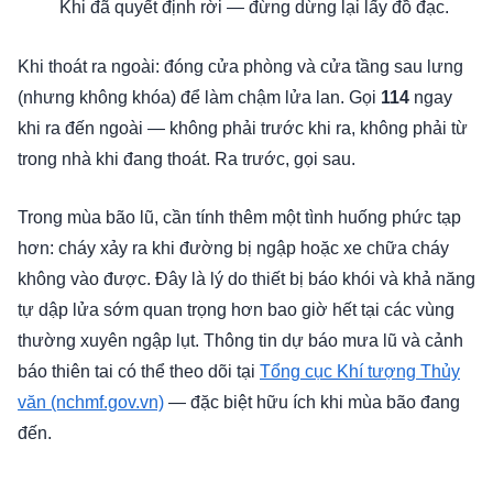
Khi đã quyết định rời — đừng dừng lại lấy đồ đạc.
Khi thoát ra ngoài: đóng cửa phòng và cửa tầng sau lưng
(nhưng không khóa) để làm chậm lửa lan. Gọi
114
ngay
khi ra đến ngoài — không phải trước khi ra, không phải từ
trong nhà khi đang thoát. Ra trước, gọi sau.
Trong mùa bão lũ, cần tính thêm một tình huống phức tạp
hơn: cháy xảy ra khi đường bị ngập hoặc xe chữa cháy
không vào được. Đây là lý do thiết bị báo khói và khả năng
tự dập lửa sớm quan trọng hơn bao giờ hết tại các vùng
thường xuyên ngập lụt. Thông tin dự báo mưa lũ và cảnh
báo thiên tai có thể theo dõi tại
Tổng cục Khí tượng Thủy
văn (nchmf.gov.vn)
— đặc biệt hữu ích khi mùa bão đang
đến.