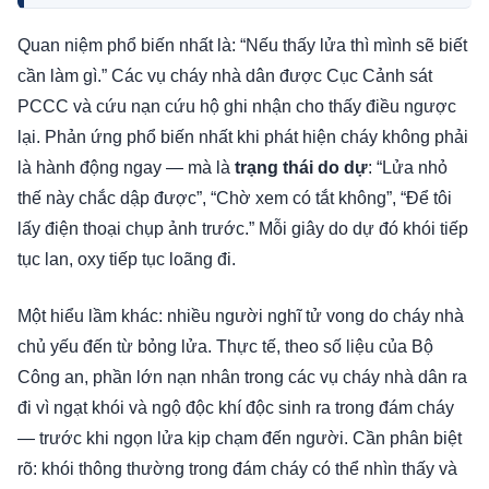
Quan niệm phổ biến nhất là: “Nếu thấy lửa thì mình sẽ biết
cần làm gì.” Các vụ cháy nhà dân được Cục Cảnh sát
PCCC và cứu nạn cứu hộ ghi nhận cho thấy điều ngược
lại. Phản ứng phổ biến nhất khi phát hiện cháy không phải
là hành động ngay — mà là
trạng thái do dự
: “Lửa nhỏ
thế này chắc dập được”, “Chờ xem có tắt không”, “Để tôi
lấy điện thoại chụp ảnh trước.” Mỗi giây do dự đó khói tiếp
tục lan, oxy tiếp tục loãng đi.
Một hiểu lầm khác: nhiều người nghĩ tử vong do cháy nhà
chủ yếu đến từ bỏng lửa. Thực tế, theo số liệu của Bộ
Công an, phần lớn nạn nhân trong các vụ cháy nhà dân ra
đi vì ngạt khói và ngộ độc khí độc sinh ra trong đám cháy
— trước khi ngọn lửa kịp chạm đến người. Cần phân biệt
rõ: khói thông thường trong đám cháy có thể nhìn thấy và