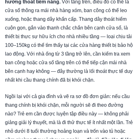
hướng thoát tiềm năng.
Với tầng trên, điều đó có thể là
cửa sổ thông ra mái nhà hàng xóm, ban công có thể leo
xuống, hoặc thang dây khẩn cấp. Thang dây thoát hiểm
cuộn gọn, gắn vào thanh chắc chắn bên cạnh cửa sổ, là
thiết bị thực sự hữu ích cho nhà nhiều tầng — loại chịu tải
100–150kg có thể tìm thấy tại các cửa hàng thiết bị bảo hộ
lao động. Với nhà ống từ 3 tầng trở lên, cần kiểm tra xem
ban công hoặc cửa sổ tầng trên có thể tiếp cận mái nhà
bên cạnh hay không — đây thường là lối thoát thực tế duy
nhất khi cầu thang chính đã bị khói chặn.
Ngồi lại với cả gia đình và vẽ ra sơ đồ đơn giản: nếu cầu
thang chính bị khói chặn, mỗi người sẽ đi theo đường
nào? Trẻ em cần được luyện tập điều này — không phải
giảng giải lý thuyết, mà là đi thử thực tế ít nhất một lần. Trẻ
nhỏ dưới 8 tuổi thường hoảng loạn và trốn vào tủ hoặc