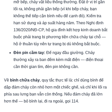
mỡ bếp, cháy vật liệu thông thường. Đặt ở vị trí gần
lối ra, không phải gần bếp (vì khi bếp cháy, bạn
không thể tiếp cận bình nếu để cạnh đó). Kiểm tra
hạn sử dụng và áp suất hàng năm. Theo Nghị định
136/2020/NĐ-CP, hộ gia đình kết hợp kinh doanh bắt
buộc phải trang bị phương tiện chữa cháy tại chỗ —
hộ ở thuần túy nên tự trang bị dù không bắt buộc.
Đèn pin cầm tay:
Để ngay đầu giường. Cháy
thường xảy ra ban đêm kèm mất điện — điện thoại
cần thời gian tìm, đèn pin không cần.
Về
bình chữa cháy
, quy tắc thực tế là: chỉ dùng bình để
dập đám cháy còn nhỏ hơn một chiếc ghế, và chỉ khi lối ra
phía sau lưng bạn vẫn còn thông. Nếu đám cháy đã lớn
hơn thế — bỏ bình lại, đi ra ngoài, gọi 114.