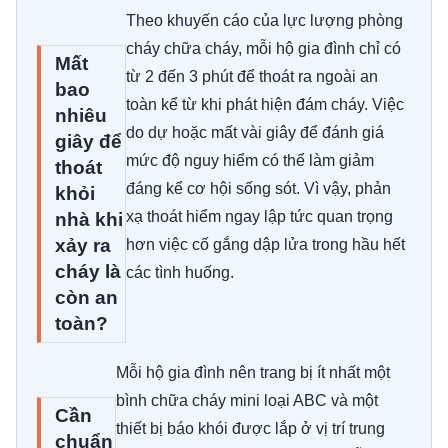
Theo khuyến cáo của lực lượng phòng
cháy chữa cháy, mỗi hộ gia đình chỉ có
Mất
từ 2 đến 3 phút để thoát ra ngoài an
bao
toàn kể từ khi phát hiện đám cháy. Việc
nhiêu
do dự hoặc mất vài giây để đánh giá
giây để
mức độ nguy hiểm có thể làm giảm
thoát
đáng kể cơ hội sống sót. Vì vậy, phản
khỏi
xạ thoát hiểm ngay lập tức quan trọng
nhà khi
xảy ra
hơn việc cố gắng dập lửa trong hầu hết
cháy là
các tình huống.
còn an
toàn?
Mỗi hộ gia đình nên trang bị ít nhất một
bình chữa cháy mini loại ABC và một
Cần
thiết bị báo khói được lắp ở vị trí trung
chuẩn