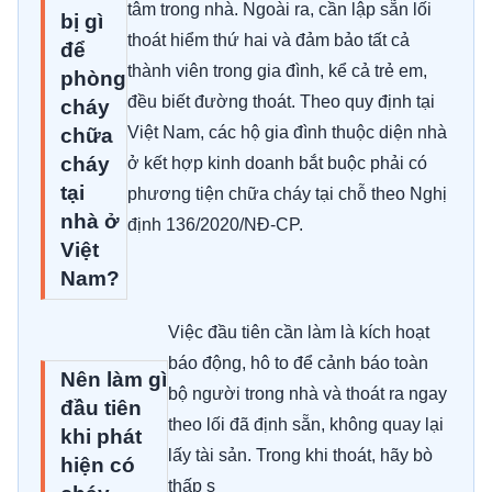
tâm trong nhà. Ngoài ra, cần lập sẵn lối
bị gì
thoát hiểm thứ hai và đảm bảo tất cả
để
thành viên trong gia đình, kể cả trẻ em,
phòng
đều biết đường thoát. Theo quy định tại
cháy
Việt Nam, các hộ gia đình thuộc diện nhà
chữa
cháy
ở kết hợp kinh doanh bắt buộc phải có
tại
phương tiện chữa cháy tại chỗ theo Nghị
nhà ở
định 136/2020/NĐ-CP.
Việt
Nam?
Việc đầu tiên cần làm là kích hoạt
báo động, hô to để cảnh báo toàn
Nên làm gì
bộ người trong nhà và thoát ra ngay
đầu tiên
theo lối đã định sẵn, không quay lại
khi phát
lấy tài sản. Trong khi thoát, hãy bò
hiện có
thấp s