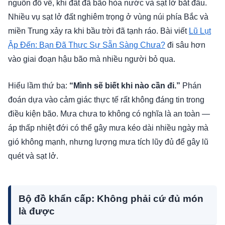
nguồn đổ về, khi đất đã bão hòa nước và sạt lở bắt đầu.
Nhiều vụ sạt lở đất nghiêm trọng ở vùng núi phía Bắc và
miền Trung xảy ra khi bầu trời đã tạnh ráo. Bài viết
Lũ Lụt
Ập Đến: Bạn Đã Thực Sự Sẵn Sàng Chưa?
đi sâu hơn
vào giai đoạn hậu bão mà nhiều người bỏ qua.
Hiểu lầm thứ ba:
“Mình sẽ biết khi nào cần đi.”
Phán
đoán dựa vào cảm giác thực tế rất không đáng tin trong
điều kiện bão. Mưa chưa to không có nghĩa là an toàn —
áp thấp nhiệt đới có thể gây mưa kéo dài nhiều ngày mà
gió không mạnh, nhưng lượng mưa tích lũy đủ để gây lũ
quét và sạt lở.
Bộ đồ khẩn cấp: Không phải cứ đủ món
là được