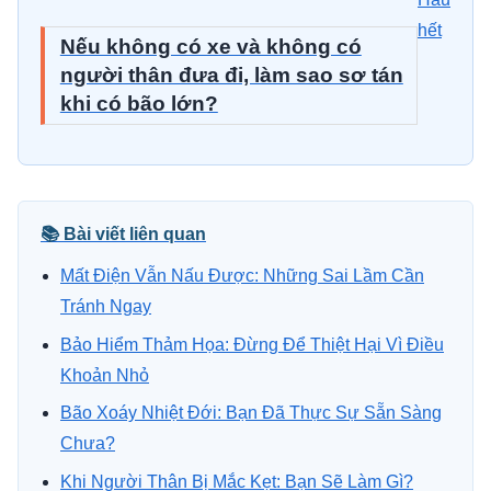
hết
Nếu không có xe và không có
người thân đưa đi, làm sao sơ tán
khi có bão lớn?
📚 Bài viết liên quan
Mất Điện Vẫn Nấu Được: Những Sai Lầm Cần
Tránh Ngay
Bảo Hiểm Thảm Họa: Đừng Để Thiệt Hại Vì Điều
Khoản Nhỏ
Bão Xoáy Nhiệt Đới: Bạn Đã Thực Sự Sẵn Sàng
Chưa?
Khi Người Thân Bị Mắc Kẹt: Bạn Sẽ Làm Gì?