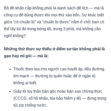
Bộ đồ khẩn cấp không phải là danh sách để tích — mà là
công cụ để dùng được khi mọi thứ xáo trộn. Sự khác biệt
giữa “có chuẩn bị” và “chuẩn bị được” nằm ở chỗ: bạn có
thể lấy túi đó trong bóng tối, trong 3 phút, mà không cần
nghĩ không?
Những thứ thực sự thiếu ở điểm sơ tán không phải là
gạo hay mì gói — mà là:
Thuốc theo toa cho người cao huyết áp, tiểu đường,
tim mạch — thường bị quên hoặc để ở ngăn tủ
không ai biết.
Giấy tờ tùy thân bản gốc hoặc bản sao chứng thực
(CCCD, sổ hộ khẩu, bìa bảo hiểm y tế) — đựng trong
túi zip chống nước.