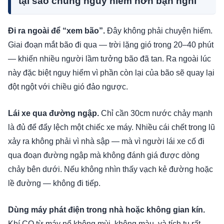
tại sao chúng nguy hiểm hơn bạn nghĩ
Đi ra ngoài để “xem bão”.
Đây không phải chuyện hiếm.
Giai đoạn mắt bão đi qua — trời lặng gió trong 20–40 phút
— khiến nhiều người lầm tưởng bão đã tan. Ra ngoài lúc
này đặc biệt nguy hiểm vì phần còn lại của bão sẽ quay lại
đột ngột với chiều gió đảo ngược.
Lái xe qua đường ngập.
Chỉ cần 30cm nước chảy mạnh
là đủ để đẩy lệch một chiếc xe máy. Nhiều cái chết trong lũ
xảy ra không phải vì nhà sập — mà vì người lái xe cố đi
qua đoạn đường ngập mà không đánh giá được dòng
chảy bên dưới. Nếu không nhìn thấy vạch kẻ đường hoặc
lề đường — không đi tiếp.
Dùng máy phát điện trong nhà hoặc không gian kín.
Khí CO từ máy nổ không mùi, không màu, và tích tụ rất