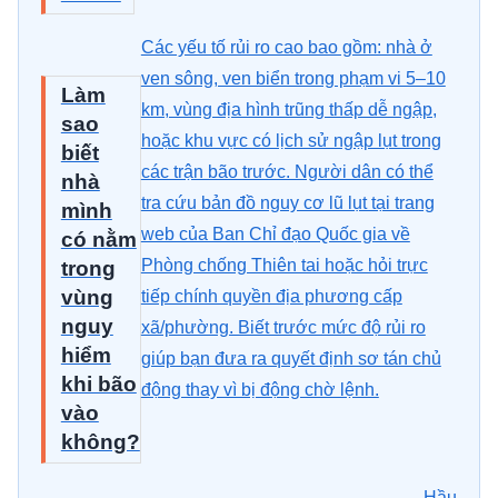
Các yếu tố rủi ro cao bao gồm: nhà ở
ven sông, ven biển trong phạm vi 5–10
Làm
km, vùng địa hình trũng thấp dễ ngập,
sao
hoặc khu vực có lịch sử ngập lụt trong
biết
các trận bão trước. Người dân có thể
nhà
tra cứu bản đồ nguy cơ lũ lụt tại trang
mình
web của Ban Chỉ đạo Quốc gia về
có nằm
Phòng chống Thiên tai hoặc hỏi trực
trong
vùng
tiếp chính quyền địa phương cấp
nguy
xã/phường. Biết trước mức độ rủi ro
hiểm
giúp bạn đưa ra quyết định sơ tán chủ
khi bão
động thay vì bị động chờ lệnh.
vào
không?
Hầu