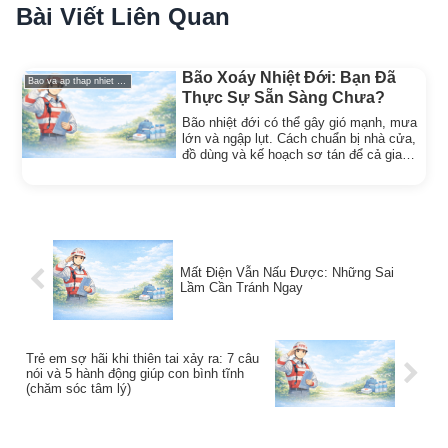
Bài Viết Liên Quan
Bão Xoáy Nhiệt Đới: Bạn Đã
Bao va ap thap nhiet doi
Thực Sự Sẵn Sàng Chưa?
Bão nhiệt đới có thể gây gió mạnh, mưa
lớn và ngập lụt. Cách chuẩn bị nhà cửa,
đồ dùng và kế hoạch sơ tán để cả gia
đình an toàn khi bão.
Mất Điện Vẫn Nấu Được: Những Sai
Lầm Cần Tránh Ngay
Trẻ em sợ hãi khi thiên tai xảy ra: 7 câu
nói và 5 hành động giúp con bình tĩnh
(chăm sóc tâm lý)