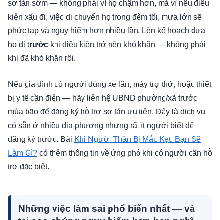
sơ tán sớm — không phải vì họ chậm hơn, mà vì nếu điều
kiện xấu đi, việc di chuyển họ trong đêm tối, mưa lớn sẽ
phức tạp và nguy hiểm hơn nhiều lần. Lên kế hoạch đưa
họ đi
trước
khi điều kiện trở nên khó khăn — không phải
khi đã khó khăn rồi.
Nếu gia đình có người dùng xe lăn, máy trợ thở, hoặc thiết
bị y tế cần điện — hãy liên hệ UBND phường/xã trước
mùa bão để đăng ký hỗ trợ sơ tán ưu tiên. Đây là dịch vụ
có sẵn ở nhiều địa phương nhưng rất ít người biết để
đăng ký trước. Bài
Khi Người Thân Bị Mắc Kẹt: Bạn Sẽ
Làm Gì?
có thêm thông tin về ứng phó khi có người cần hỗ
trợ đặc biệt.
Những việc làm sai phổ biến nhất — và