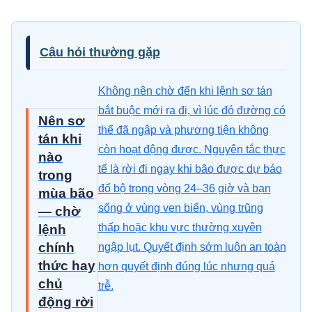
Câu hỏi thường gặp
Không nên chờ đến khi lệnh sơ tán
bắt buộc mới ra đi, vì lúc đó đường có
Nên sơ
thể đã ngập và phương tiện không
tán khi
còn hoạt động được. Nguyên tắc thực
nào
tế là rời đi ngay khi bão được dự báo
trong
đổ bộ trong vòng 24–36 giờ và bạn
mùa bão
sống ở vùng ven biển, vùng trũng
— chờ
thấp hoặc khu vực thường xuyên
lệnh
chính
ngập lụt. Quyết định sớm luôn an toàn
thức hay
hơn quyết định đúng lúc nhưng quá
chủ
trễ.
động rời