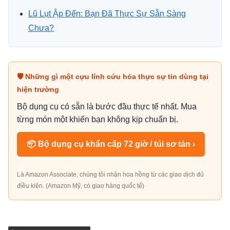
Lũ Lụt Ập Đến: Bạn Đã Thực Sự Sẵn Sàng
Chưa?
🛡 Những gì một cựu lính cứu hỏa thực sự tin dùng tại
hiện trường
Bộ dụng cụ có sẵn là bước đầu thực tế nhất. Mua
từng món một khiến bạn không kịp chuẩn bị.
📦 Bộ dụng cụ khẩn cấp 72 giờ / túi sơ tán ›
Là Amazon Associate, chúng tôi nhận hoa hồng từ các giao dịch đủ
điều kiện. (Amazon Mỹ, có giao hàng quốc tế)