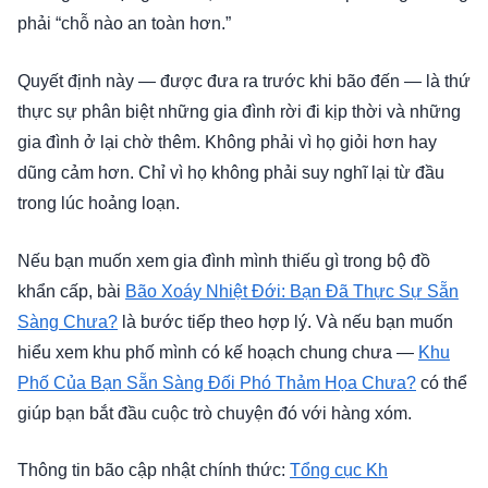
phải “chỗ nào an toàn hơn.”
Quyết định này — được đưa ra trước khi bão đến — là thứ
thực sự phân biệt những gia đình rời đi kịp thời và những
gia đình ở lại chờ thêm. Không phải vì họ giỏi hơn hay
dũng cảm hơn. Chỉ vì họ không phải suy nghĩ lại từ đầu
trong lúc hoảng loạn.
Nếu bạn muốn xem gia đình mình thiếu gì trong bộ đồ
khẩn cấp, bài
Bão Xoáy Nhiệt Đới: Bạn Đã Thực Sự Sẵn
Sàng Chưa?
là bước tiếp theo hợp lý. Và nếu bạn muốn
hiểu xem khu phố mình có kế hoạch chung chưa —
Khu
Phố Của Bạn Sẵn Sàng Đối Phó Thảm Họa Chưa?
có thể
giúp bạn bắt đầu cuộc trò chuyện đó với hàng xóm.
Thông tin bão cập nhật chính thức:
Tổng cục Kh