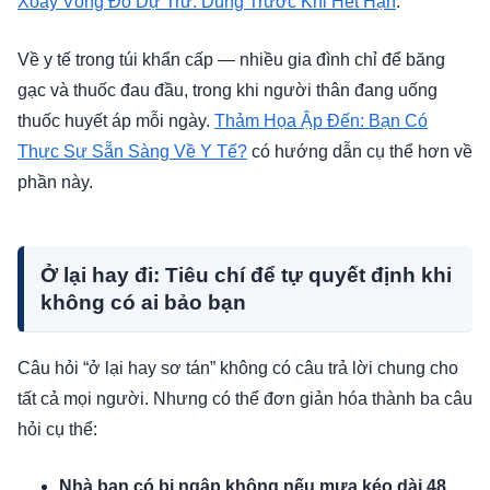
Xoay Vòng Đồ Dự Trữ: Dùng Trước Khi Hết Hạn
.
Về y tế trong túi khẩn cấp — nhiều gia đình chỉ để băng
gạc và thuốc đau đầu, trong khi người thân đang uống
thuốc huyết áp mỗi ngày.
Thảm Họa Ập Đến: Bạn Có
Thực Sự Sẵn Sàng Về Y Tế?
có hướng dẫn cụ thể hơn về
phần này.
Ở lại hay đi: Tiêu chí để tự quyết định khi
không có ai bảo bạn
Câu hỏi “ở lại hay sơ tán” không có câu trả lời chung cho
tất cả mọi người. Nhưng có thể đơn giản hóa thành ba câu
hỏi cụ thể:
Nhà bạn có bị ngập không nếu mưa kéo dài 48