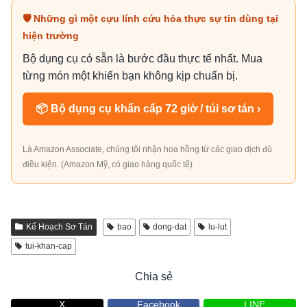
🛡 Những gì một cựu lính cứu hỏa thực sự tin dùng tại
hiện trường
Bộ dụng cụ có sẵn là bước đầu thực tế nhất. Mua
từng món một khiến bạn không kịp chuẩn bị.
📦 Bộ dụng cụ khẩn cấp 72 giờ / túi sơ tán ›
Là Amazon Associate, chúng tôi nhận hoa hồng từ các giao dịch đủ
điều kiện. (Amazon Mỹ, có giao hàng quốc tế)
Kế Hoạch Sơ Tán
bao
dong-dat
lu-lut
tui-khan-cap
Chia sẻ
X
Facebook
LINE