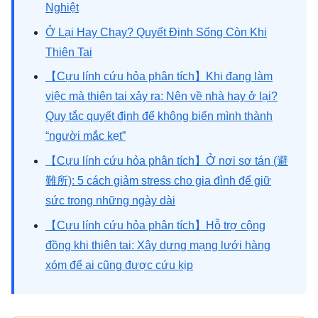
Nghiệt
Ở Lại Hay Chạy? Quyết Định Sống Còn Khi
Thiên Tai
【Cựu lính cứu hỏa phân tích】Khi đang làm
việc mà thiên tai xảy ra: Nên về nhà hay ở lại?
Quy tắc quyết định để không biến mình thành
“người mắc kẹt”
【Cựu lính cứu hỏa phân tích】Ở nơi sơ tán (避
難所): 5 cách giảm stress cho gia đình để giữ
sức trong những ngày dài
【Cựu lính cứu hỏa phân tích】Hỗ trợ cộng
đồng khi thiên tai: Xây dựng mạng lưới hàng
xóm để ai cũng được cứu kịp