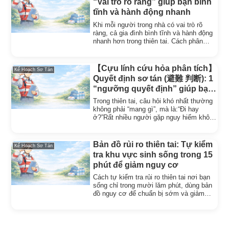
“Vai trò rõ ràng” giúp bạn bình
tĩnh và hành động nhanh
Khi mỗi người trong nhà có vai trò rõ
ràng, cả gia đình bình tĩnh và hành động
nhanh hơn trong thiên tai. Cách phân
công đơn giản, hiệu quả.
【Cựu lính cứu hỏa phân tích】
Kế Hoạch Sơ Tán
Quyết định sơ tán (避難 判断): 1
“ngưỡng quyết định” giúp bạn
không do dự lúc nguy hiểm
Trong thiên tai, câu hỏi khó nhất thường
không phải “mang gì”, mà là:“Đi hay
ở?”Rất nhiều người gặp nguy hiểm không
phải...
Bản đồ rủi ro thiên tai: Tự kiểm
Kế Hoạch Sơ Tán
tra khu vực sinh sống trong 15
phút để giảm nguy cơ
Cách tự kiểm tra rủi ro thiên tai nơi bạn
sống chỉ trong mười lăm phút, dùng bản
đồ nguy cơ để chuẩn bị sớm và giảm
thiệt hại cho gia đình.