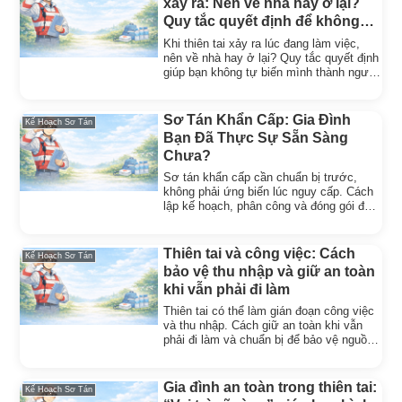
xảy ra: Nên về nhà hay ở lại?
Quy tắc quyết định để không
biến mình thành “người mắc
Khi thiên tai xảy ra lúc đang làm việc,
kẹt”
nên về nhà hay ở lại? Quy tắc quyết định
giúp bạn không tự biến mình thành người
mắc kẹt giữa đường.
Sơ Tán Khẩn Cấp: Gia Đình
Kế Hoạch Sơ Tán
Bạn Đã Thực Sự Sẵn Sàng
Chưa?
Sơ tán khẩn cấp cần chuẩn bị trước,
không phải ứng biến lúc nguy cấp. Cách
lập kế hoạch, phân công và đóng gói để
cả gia đình đi kịp lúc.
Thiên tai và công việc: Cách
Kế Hoạch Sơ Tán
bảo vệ thu nhập và giữ an toàn
khi vẫn phải đi làm
Thiên tai có thể làm gián đoạn công việc
và thu nhập. Cách giữ an toàn khi vẫn
phải đi làm và chuẩn bị để bảo vệ nguồn
sống của gia đình.
Gia đình an toàn trong thiên tai:
Kế Hoạch Sơ Tán