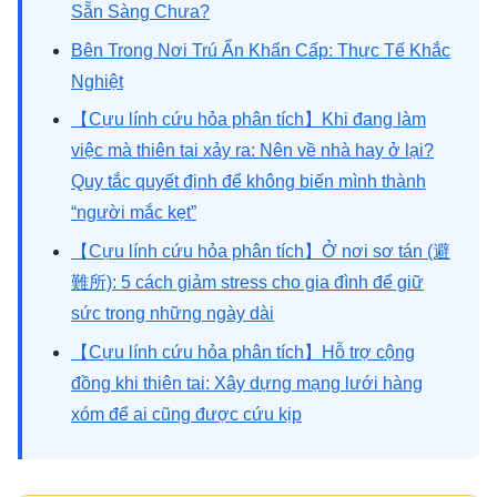
Sẵn Sàng Chưa?
Bên Trong Nơi Trú Ẩn Khẩn Cấp: Thực Tế Khắc
Nghiệt
【Cựu lính cứu hỏa phân tích】Khi đang làm
việc mà thiên tai xảy ra: Nên về nhà hay ở lại?
Quy tắc quyết định để không biến mình thành
“người mắc kẹt”
【Cựu lính cứu hỏa phân tích】Ở nơi sơ tán (避
難所): 5 cách giảm stress cho gia đình để giữ
sức trong những ngày dài
【Cựu lính cứu hỏa phân tích】Hỗ trợ cộng
đồng khi thiên tai: Xây dựng mạng lưới hàng
xóm để ai cũng được cứu kịp