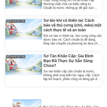
Cuộc sống trong nơi trú ẩn khẩn cấp
thường chật chội và thiếu riêng tư.
Chuẩn bị trước những gì để giữ sức
khỏe và tinh thần khi phải sơ tán.
Sơ tán khi có thiên tai: Cách
Kế Hoạch Sơ Tán
bảo vệ thú cưng (chó, mèo) một
cách thực tế và an toàn
Khi sơ tán vì thiên tai, thú cưng cũng cần
được bảo vệ. Cách chuẩn bị đồ dùng,
lồng vận chuyển và phương án đưa chó
mèo đi cùng an toàn.
Sơ Tán Khẩn Cấp: Gia Đình
Kế Hoạch Sơ Tán
Bạn Đã Thực Sự Sẵn Sàng
Chưa?
Sơ tán khẩn cấp cần chuẩn bị trước,
không phải ứng biến lúc nguy cấp. Cách
lập kế hoạch, phân công và đóng gói để
cả gia đình đi kịp lúc.