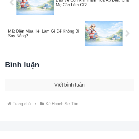
Bảo Vệ Con Khi Thảm Họa Ập Đến: Cha
Mẹ Cần Làm Gì?
Mất Điện Mùa Hè: Làm Gì Để Không Bị
Say Nắng?
Bình luận
Viết bình luận
Trang chủ
Kế Hoạch Sơ Tán