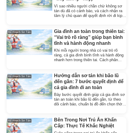
Vì sao nhiều người chần chừ không sơ
tán dù đã có cảnh báo, và cách nhận ra
tâm lý chủ quan để quyết định rời đi kịp
thời, an toàn hơn.
Gia đình an toàn trong thiên tai:
Kế Hoạch Sơ Tán
“Vai trò rõ ràng” giúp bạn bình
tĩnh và hành động nhanh
Khi mỗi người trong nhà có vai trò rõ
ràng, cả gia đình bình tĩnh và hành động
nhanh hơn trong thiên tai. Cách phân
công đơn giản, hiệu quả.
Hướng dẫn sơ tán khi bão lũ
Kế Hoạch Sơ Tán
đến gần: 7 bước quyết định để
cả gia đình đi an toàn
Bảy bước quyết định giúp cả gia đình sơ
tán an toàn khi bão lũ đến gần, từ theo
dõi cảnh báo, chuẩn bị đồ đến chọn thời
điểm rời đi.
Bên Trong Nơi Trú Ẩn Khẩn
Kế Hoạch Sơ Tán
Cấp: Thực Tế Khắc Nghiệt