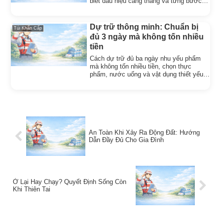
biết dấu hiệu căng thẳng và từng bước
phục hồi tinh thần.
Dự trữ thông minh: Chuẩn bị
Túi Khẩn Cấp
đủ 3 ngày mà không tốn nhiều
tiền
Cách dự trữ đủ ba ngày nhu yếu phẩm
mà không tốn nhiều tiền, chọn thực
phẩm, nước uống và vật dụng thiết yếu
một cách thông minh, hợp lý.
An Toàn Khi Xảy Ra Động Đất: Hướng
Dẫn Đầy Đủ Cho Gia Đình
Ở Lại Hay Chạy? Quyết Định Sống Còn
Khi Thiên Tai