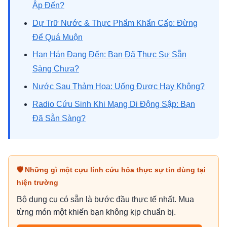
Ập Đến?
Dự Trữ Nước & Thực Phẩm Khẩn Cấp: Đừng
Để Quá Muộn
Hạn Hán Đang Đến: Bạn Đã Thực Sự Sẵn
Sàng Chưa?
Nước Sau Thảm Họa: Uống Được Hay Không?
Radio Cứu Sinh Khi Mạng Di Động Sập: Bạn
Đã Sẵn Sàng?
🛡 Những gì một cựu lính cứu hỏa thực sự tin dùng tại
hiện trường
Bộ dụng cụ có sẵn là bước đầu thực tế nhất. Mua
từng món một khiến bạn không kịp chuẩn bị.