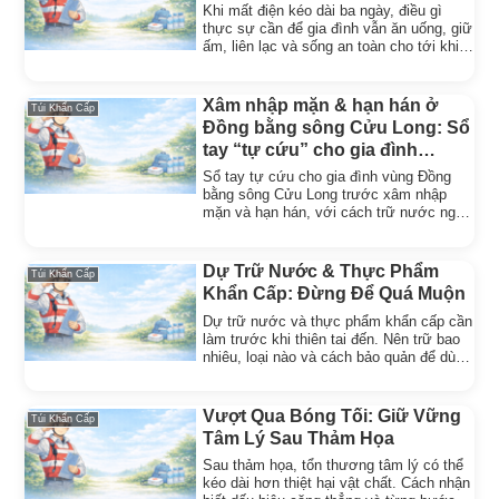
Khi mất điện kéo dài ba ngày, điều gì
thực sự cần để gia đình vẫn ăn uống, giữ
ấm, liên lạc và sống an toàn cho tới khi
có điện trở lại.
Xâm nhập mặn & hạn hán ở
Túi Khẩn Cấp
Đồng bằng sông Cửu Long: Sổ
tay “tự cứu” cho gia đình
(phiên bản thực tế)
Sổ tay tự cứu cho gia đình vùng Đồng
bằng sông Cửu Long trước xâm nhập
mặn và hạn hán, với cách trữ nước ngọt
và ứng phó thực tế.
Dự Trữ Nước & Thực Phẩm
Túi Khẩn Cấp
Khẩn Cấp: Đừng Để Quá Muộn
Dự trữ nước và thực phẩm khẩn cấp cần
làm trước khi thiên tai đến. Nên trữ bao
nhiêu, loại nào và cách bảo quản để dùng
được khi cần.
Vượt Qua Bóng Tối: Giữ Vững
Túi Khẩn Cấp
Tâm Lý Sau Thảm Họa
Sau thảm họa, tổn thương tâm lý có thể
kéo dài hơn thiệt hại vật chất. Cách nhận