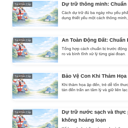
Dự trữ thông minh: Chuẩn 
Túi Khẩn Cấp
Cách dự trữ đủ ba ngày nhu yếu phẩ
dụng thiết yếu một cách thông minh,
An Toàn Động Đất: Chuẩn 
Túi Khẩn Cấp
Tổng hợp cách chuẩn bị trước động đ
ro và bình tĩnh xử lý từng giai đoạn.
Bảo Vệ Con Khi Thảm Họa
Túi Khẩn Cấp
Khi thảm họa ập đến, trẻ dễ tổn thư
tán đến trấn an tâm lý và giữ liên lạc
Dự trữ nước sạch và thực 
Túi Khẩn Cấp
không hoảng loạn