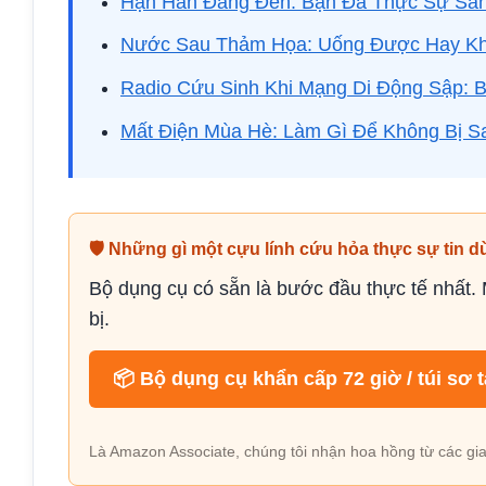
Hạn Hán Đang Đến: Bạn Đã Thực Sự Sẵ
Nước Sau Thảm Họa: Uống Được Hay K
Radio Cứu Sinh Khi Mạng Di Động Sập: 
Mất Điện Mùa Hè: Làm Gì Để Không Bị S
🛡 Những gì một cựu lính cứu hỏa thực sự tin d
Bộ dụng cụ có sẵn là bước đầu thực tế nhất
bị.
📦 Bộ dụng cụ khẩn cấp 72 giờ / túi sơ t
Là Amazon Associate, chúng tôi nhận hoa hồng từ các gia