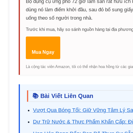
Bộ dụng cụ ứng phó 72 giờ làm sẵn rất hữu ích k
dùng nó làm điểm khởi đầu, sau đó bổ sung giấy
uống theo số người trong nhà.
Trước khi mua, hãy so sánh nguồn hàng tại địa phương
Mua Ngay
Là cộng tác viên Amazon, tôi có thể nhận hoa hồng từ các gia
📚 Bài Viết Liên Quan
Vượt Qua Bóng Tối: Giữ Vững Tâm Lý S
Dự Trữ Nước & Thực Phẩm Khẩn Cấp: 