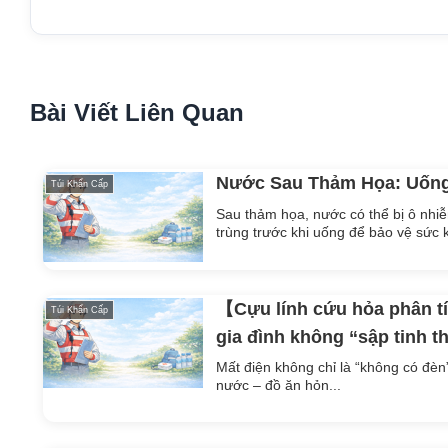
Bài Viết Liên Quan
Nước Sau Thảm Họa: Uốn
Túi Khẩn Cấp
Sau thảm họa, nước có thể bị ô nhi
trùng trước khi uống để bảo vệ sức 
【Cựu lính cứu hỏa phân tí
Túi Khẩn Cấp
gia đình không “sập tinh t
Mất điện không chỉ là “không có đèn”.
nước – đồ ăn hỏn...