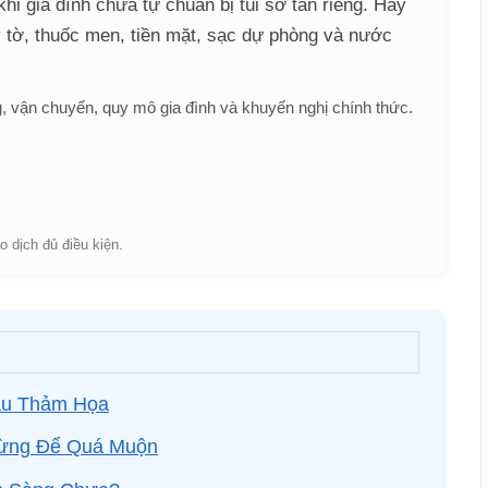
hi gia đình chưa tự chuẩn bị túi sơ tán riêng. Hãy
 tờ, thuốc men, tiền mặt, sạc dự phòng và nước
, vận chuyển, quy mô gia đình và khuyến nghị chính thức.
o dịch đủ điều kiện.
au Thảm Họa
Đừng Để Quá Muộn