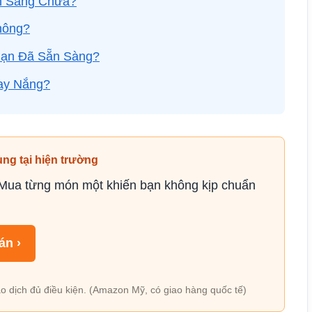
n Sàng Chưa?
hông?
Bạn Đã Sẵn Sàng?
ay Nắng?
ùng tại hiện trường
. Mua từng món một khiến bạn không kịp chuẩn
án ›
o dịch đủ điều kiện. (Amazon Mỹ, có giao hàng quốc tế)