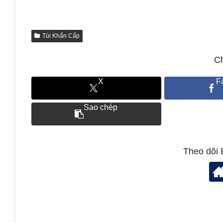
Túi Khẩn Cấp
Ch
X
F
Sao chép
Theo dõi 