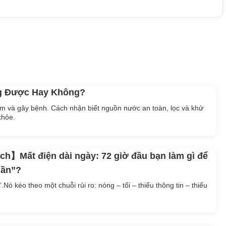
g Được Hay Không?
ễm và gây bệnh. Cách nhận biết nguồn nước an toàn, lọc và khử
khỏe.
ch】Mất điện dài ngày: 72 giờ đầu bạn làm gì để
hần”?
Nó kéo theo một chuỗi rủi ro: nóng – tối – thiếu thông tin – thiếu