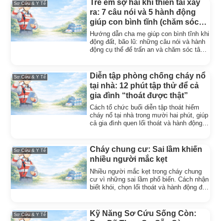
Trẻ em sợ hãi khi thiên tai xảy
Sơ Cứu & Y Tế
ra: 7 câu nói và 5 hành động
giúp con bình tĩnh (chăm sóc
tâm lý)
Hướng dẫn cha mẹ giúp con bình tĩnh khi
động đất, bão lũ: những câu nói và hành
động cụ thể để trấn an và chăm sóc tâm
lý cho trẻ.
Diễn tập phòng chống cháy nổ
Sơ Cứu & Y Tế
tại nhà: 12 phút tập thử để cả
gia đình “thoát được thật”
Cách tổ chức buổi diễn tập thoát hiểm
cháy nổ tại nhà trong mười hai phút, giúp
cả gia đình quen lối thoát và hành động
đúng khi có sự cố.
Cháy chung cư: Sai lầm khiến
Sơ Cứu & Y Tế
nhiều người mắc kẹt
Nhiều người mắc kẹt trong cháy chung
cư vì những sai lầm phổ biến. Cách nhận
biết khói, chọn lối thoát và hành động để
giữ mạng sống.
Kỹ Năng Sơ Cứu Sống Còn:
Sơ Cứu & Y Tế