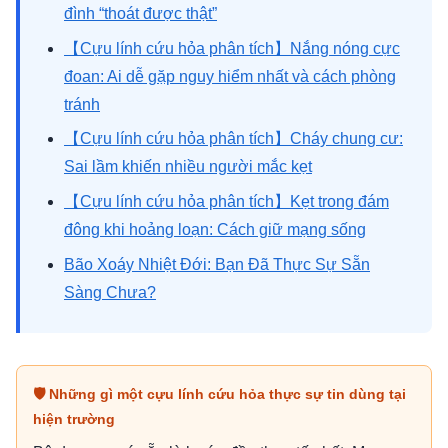
đình “thoát được thật”
【Cựu lính cứu hỏa phân tích】Nắng nóng cực
đoan: Ai dễ gặp nguy hiểm nhất và cách phòng
tránh
【Cựu lính cứu hỏa phân tích】Cháy chung cư:
Sai lầm khiến nhiều người mắc kẹt
【Cựu lính cứu hỏa phân tích】Kẹt trong đám
đông khi hoảng loạn: Cách giữ mạng sống
Bão Xoáy Nhiệt Đới: Bạn Đã Thực Sự Sẵn
Sàng Chưa?
🛡 Những gì một cựu lính cứu hỏa thực sự tin dùng tại
hiện trường