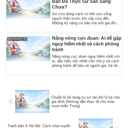
Bạn Đã Thực Sự Sẵn Sàng
Chưa?
Sơ cứu đúng cách có thể cứu sống
người thân trước khi cấp cứu đến.
Những kỹ năng cơ bản mà mỗi gia đình
nên biết và thực hành trước.
Nắng nóng cực đoan: Ai dễ gặp
Sơ Cứu & Y Tế
nguy hiểm nhất và cách phòng
tránh
Nắng nóng cực đoan nguy hiểm nhất với
ai, dấu hiệu sốc nhiệt cần chú ý và cách
phòng tránh để bảo vệ người già, trẻ nhỏ
trong gia đình.
Chuẩn bị bộ dụng cụ sơ tán khi lũ lụt cho
gia đình (Hướng dẫn thực tế cho mùa
mưa miền Trung)
Tránh bão ở Hà Nội: Cách chọn tuyến