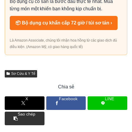
Bộ dụng cụ có sẵn là bước đầu thực tế nhất. Mua
từng món một khiến bạn không kịp chuẩn bị.
📦 Bộ dụng cụ khẩn cấp 72 giờ / túi sơ tán ›
Là Amazon Associate, chúng tôi nhận hoa hồng từ các giao dịch đủ
điều kiện. (Amazon Mỹ, có giao hàng quốc tế)
Sơ Cứu & Y Tế
Chia sẻ
X
Facebook
LINE
Sao chép