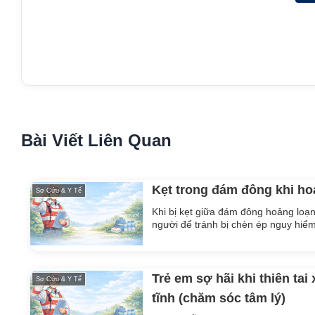
Bài Viết Liên Quan
Kẹt trong đám đông khi h
Sơ Cứu & Y Tế
Khi bị kẹt giữa đám đông hoảng loạn
người để tránh bị chèn ép nguy hiểm
Trẻ em sợ hãi khi thiên tai
Sơ Cứu & Y Tế
tĩnh (chăm sóc tâm lý)