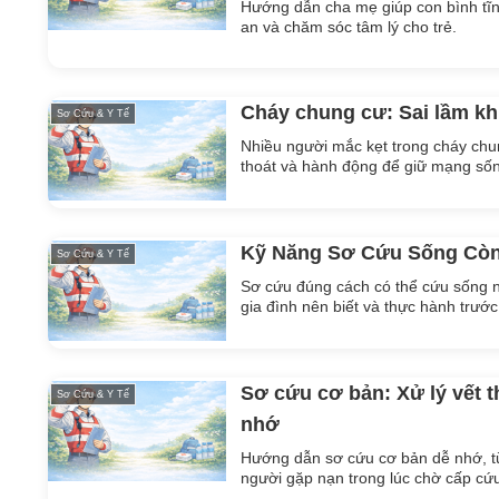
Hướng dẫn cha mẹ giúp con bình tĩnh
an và chăm sóc tâm lý cho trẻ.
Cháy chung cư: Sai lầm kh
Sơ Cứu & Y Tế
Nhiều người mắc kẹt trong cháy chun
thoát và hành động để giữ mạng số
Kỹ Năng Sơ Cứu Sống Còn
Sơ Cứu & Y Tế
Sơ cứu đúng cách có thể cứu sống 
gia đình nên biết và thực hành trước
Sơ cứu cơ bản: Xử lý vết 
Sơ Cứu & Y Tế
nhớ
Hướng dẫn sơ cứu cơ bản dễ nhớ, từ 
người gặp nạn trong lúc chờ cấp cứ