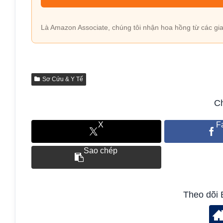
Là Amazon Associate, chúng tôi nhận hoa hồng từ các gia
Sơ Cứu & Y Tế
Ch
X
F
Sao chép
Theo dõi 