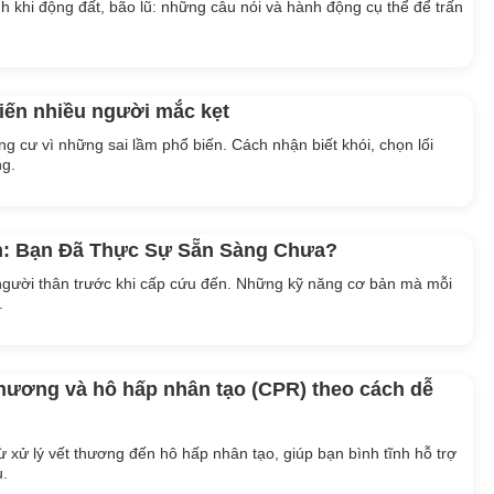
 khi động đất, bão lũ: những câu nói và hành động cụ thể để trấn
iến nhiều người mắc kẹt
g cư vì những sai lầm phổ biến. Cách nhận biết khói, chọn lối
ng.
: Bạn Đã Thực Sự Sẵn Sàng Chưa?
người thân trước khi cấp cứu đến. Những kỹ năng cơ bản mà mỗi
.
thương và hô hấp nhân tạo (CPR) theo cách dễ
xử lý vết thương đến hô hấp nhân tạo, giúp bạn bình tĩnh hỗ trợ
u.