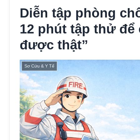
Diễn tập phòng chố
12 phút tập thử để 
được thật”
Sơ Cứu & Y Tế