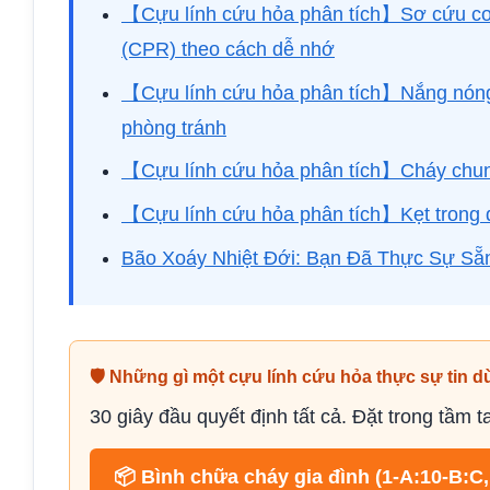
【Cựu lính cứu hỏa phân tích】Sơ cứu cơ 
(CPR) theo cách dễ nhớ
【Cựu lính cứu hỏa phân tích】Nắng nóng 
phòng tránh
【Cựu lính cứu hỏa phân tích】Cháy chung
【Cựu lính cứu hỏa phân tích】Kẹt trong 
Bão Xoáy Nhiệt Đới: Bạn Đã Thực Sự S
🛡 Những gì một cựu lính cứu hỏa thực sự tin d
30 giây đầu quyết định tất cả. Đặt trong tầm 
📦 Bình chữa cháy gia đình (1-A:10-B:C, 