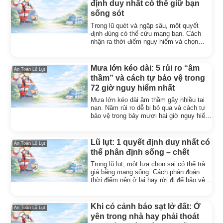
định duy nhất có thể giữ bạn
sống sót
Trong lũ quét và ngập sâu, một quyết
định đúng có thể cứu mạng bạn. Cách
nhận ra thời điểm nguy hiểm và chọn
hành động an toàn kịp thời.
Mưa lớn kéo dài: 5 rủi ro “âm
An Toàn Lũ Lụt
thầm” và cách tự bảo vệ trong
72 giờ nguy hiểm nhất
Mưa lớn kéo dài âm thầm gây nhiều tai
nạn. Năm rủi ro dễ bị bỏ qua và cách tự
bảo vệ trong bảy mươi hai giờ nguy hiểm
nhất để giữ an toàn.
Lũ lụt: 1 quyết định duy nhất có
An Toàn Lũ Lụt
thể phân định sống – chết
Trong lũ lụt, một lựa chọn sai có thể trả
giá bằng mạng sống. Cách phán đoán
thời điểm nên ở lại hay rời đi để bảo vệ
cả gia đình.
Khi có cảnh báo sạt lở đất: Ở
An Toàn Lũ Lụt
yên trong nhà hay phải thoát