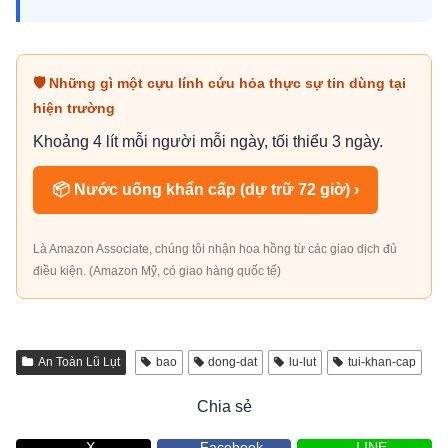
🛡 Những gì một cựu lính cứu hỏa thực sự tin dùng tại
hiện trường
Khoảng 4 lít mỗi người mỗi ngày, tối thiểu 3 ngày.
📦 Nước uống khẩn cấp (dự trữ 72 giờ) ›
Là Amazon Associate, chúng tôi nhận hoa hồng từ các giao dịch đủ
điều kiện. (Amazon Mỹ, có giao hàng quốc tế)
An Toàn Lũ Lụt
bao
dong-dat
lu-lut
tui-khan-cap
Chia sẻ
X
Facebook
LINE