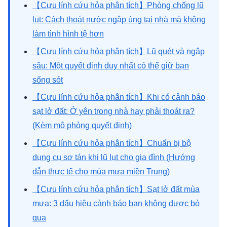
【Cựu lính cứu hỏa phân tích】Phòng chống lũ
lụt: Cách thoát nước ngập úng tại nhà mà không
làm tình hình tệ hơn
【Cựu lính cứu hỏa phân tích】Lũ quét và ngập
sâu: Một quyết định duy nhất có thể giữ bạn
sống sót
【Cựu lính cứu hỏa phân tích】Khi có cảnh báo
sạt lở đất: Ở yên trong nhà hay phải thoát ra?
(Kèm mô phỏng quyết định)
【Cựu lính cứu hỏa phân tích】Chuẩn bị bộ
dụng cụ sơ tán khi lũ lụt cho gia đình (Hướng
dẫn thực tế cho mùa mưa miền Trung)
【Cựu lính cứu hỏa phân tích】Sạt lở đất mùa
mưa: 3 dấu hiệu cảnh báo bạn không được bỏ
qua