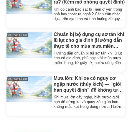
ra? (Kèm mô phỏng quyết định)
Khi có cảnh báo sạt lở, nên ở yên trong
nhà hay thoát ra ngoài? Cách cân nhắc
dựa trên địa hình và tình huống để quyết
định an toàn.
Chuẩn bị bộ dụng cụ sơ tán khi
An Toàn Lũ Lụt
lũ lụt cho gia đình (Hướng dẫn
thực tế cho mùa mưa miền
Trung)
Hướng dẫn chuẩn bị túi sơ tán khi lũ lụt
cho cả gia đình, phù hợp với mùa mưa
miền Trung, từ giấy tờ, nước uống đến
vật dụng thiết yếu.
Mưa lớn: Khi xe có nguy cơ
An Toàn Lũ Lụt
ngập nước (thủy kích) — “giới
hạn quyết định” để không tự
mắc kẹt
Khi mưa lớn gây ngập, biết trước giới
hạn để dừng xe và quay đầu giúp bạn
không mắc kẹt trong dòng nước. Hướng
dẫn ra quyết định an toàn khi lái xe.