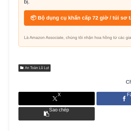
bị.
📦 Bộ dụng cụ khẩn cấp 72 giờ / túi sơ t
Là Amazon Associate, chúng tôi nhận hoa hồng từ các gia
An Toàn Lũ Lụt
Ch
X
F
Sao chép