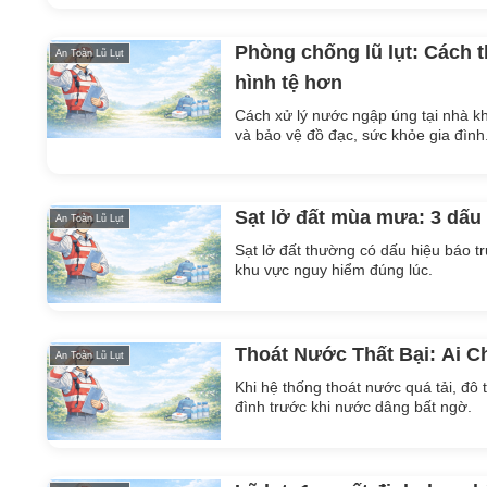
Phòng chống lũ lụt: Cách 
An Toàn Lũ Lụt
hình tệ hơn
Cách xử lý nước ngập úng tại nhà khi
và bảo vệ đồ đạc, sức khỏe gia đình
Sạt lở đất mùa mưa: 3 dấu
An Toàn Lũ Lụt
Sạt lở đất thường có dấu hiệu báo t
khu vực nguy hiểm đúng lúc.
Thoát Nước Thất Bại: Ai C
An Toàn Lũ Lụt
Khi hệ thống thoát nước quá tải, đô
đình trước khi nước dâng bất ngờ.