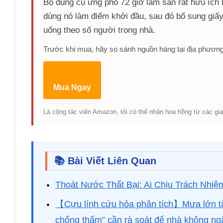
Bộ dụng cụ ứng phó 72 giờ làm sẵn rất hữu ích k
dùng nó làm điểm khởi đầu, sau đó bổ sung giấy
uống theo số người trong nhà.
Trước khi mua, hãy so sánh nguồn hàng tại địa phương
Mua Ngay
Là cộng tác viên Amazon, tôi có thể nhận hoa hồng từ các gia
📚 Bài Viết Liên Quan
Thoát Nước Thất Bại: Ai Chịu Trách Nhiệ
【Cựu lính cứu hỏa phân tích】Mưa lớn tăn
chống thấm” cần rà soát để nhà không n