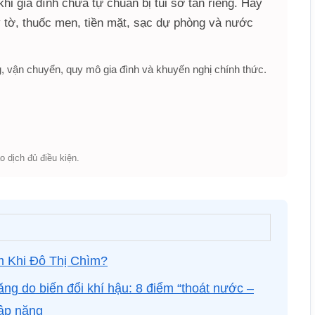
hi gia đình chưa tự chuẩn bị túi sơ tán riêng. Hãy
 tờ, thuốc men, tiền mặt, sạc dự phòng và nước
, vận chuyển, quy mô gia đình và khuyến nghị chính thức.
o dịch đủ điều kiện.
m Khi Đô Thị Chìm?
g do biến đổi khí hậu: 8 điểm “thoát nước –
gập nặng