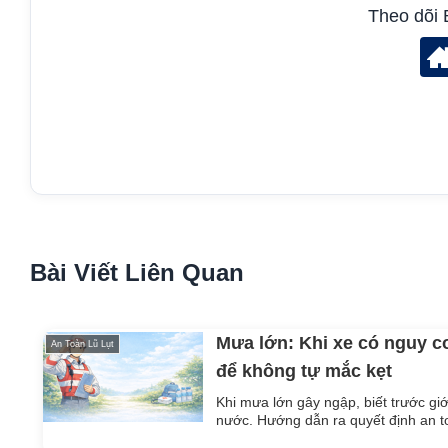
Theo dõi 
Bài Viết Liên Quan
Mưa lớn: Khi xe có nguy c
An Toàn Lũ Lụt
để không tự mắc kẹt
Khi mưa lớn gây ngập, biết trước g
nước. Hướng dẫn ra quyết định an toà