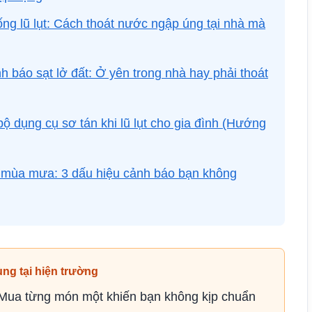
g lũ lụt: Cách thoát nước ngập úng tại nhà mà
báo sạt lở đất: Ở yên trong nhà hay phải thoát
 dụng cụ sơ tán khi lũ lụt cho gia đình (Hướng
 mùa mưa: 3 dấu hiệu cảnh báo bạn không
ùng tại hiện trường
. Mua từng món một khiến bạn không kịp chuẩn