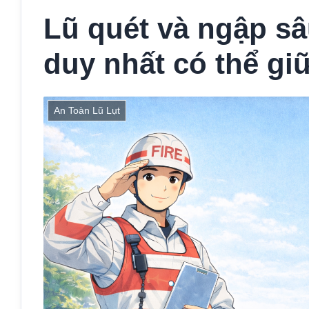
Lũ quét và ngập sâ
duy nhất có thể gi
An Toàn Lũ Lụt