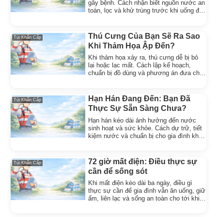
gây bệnh. Cách nhận biết nguồn nước an
toàn, lọc và khử trùng trước khi uống để
bảo vệ sức khỏe.
Thú Cưng Của Bạn Sẽ Ra Sao
Túi Khẩn Cấp
Khi Thảm Họa Ập Đến?
Khi thảm họa xảy ra, thú cưng dễ bị bỏ
lại hoặc lạc mất. Cách lập kế hoạch,
chuẩn bị đồ dùng và phương án đưa chó
mèo đi cùng an toàn.
Hạn Hán Đang Đến: Bạn Đã
Túi Khẩn Cấp
Thực Sự Sẵn Sàng Chưa?
Hạn hán kéo dài ảnh hưởng đến nước
sinh hoạt và sức khỏe. Cách dự trữ, tiết
kiệm nước và chuẩn bị cho gia đình khi
nguồn nước khan hiếm.
72 giờ mất điện: Điều thực sự
Túi Khẩn Cấp
cần để sống sót
Khi mất điện kéo dài ba ngày, điều gì
thực sự cần để gia đình vẫn ăn uống, giữ
ấm, liên lạc và sống an toàn cho tới khi
có điện trở lại.