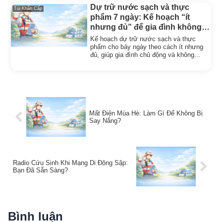
Dự trữ nước sạch và thực
Túi Khẩn Cấp
phẩm 7 ngày: Kế hoạch “ít
nhưng đủ” để gia đình không
hoảng loạn
Kế hoạch dự trữ nước sạch và thực
phẩm cho bảy ngày theo cách ít nhưng
đủ, giúp gia đình chủ động và không
hoảng loạn khi thiên tai kéo dài.
Mất Điện Mùa Hè: Làm Gì Để Không Bị
Say Nắng?
Radio Cứu Sinh Khi Mạng Di Động Sập:
Bạn Đã Sẵn Sàng?
Bình luận