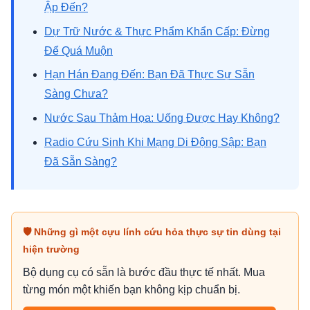
Ập Đến?
Dự Trữ Nước & Thực Phẩm Khẩn Cấp: Đừng
Để Quá Muộn
Hạn Hán Đang Đến: Bạn Đã Thực Sự Sẵn
Sàng Chưa?
Nước Sau Thảm Họa: Uống Được Hay Không?
Radio Cứu Sinh Khi Mạng Di Động Sập: Bạn
Đã Sẵn Sàng?
🛡 Những gì một cựu lính cứu hỏa thực sự tin dùng tại
hiện trường
Bộ dụng cụ có sẵn là bước đầu thực tế nhất. Mua
từng món một khiến bạn không kịp chuẩn bị.