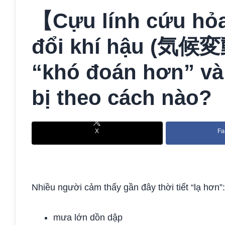
【Cựu lính cứu hỏ
đổi khí hậu (気候変動)
“khó đoán hơn” và
bị theo cách nào?
X
Fa
Nhiều người cảm thấy gần đây thời tiết “lạ hơn”:
mưa lớn dồn dập