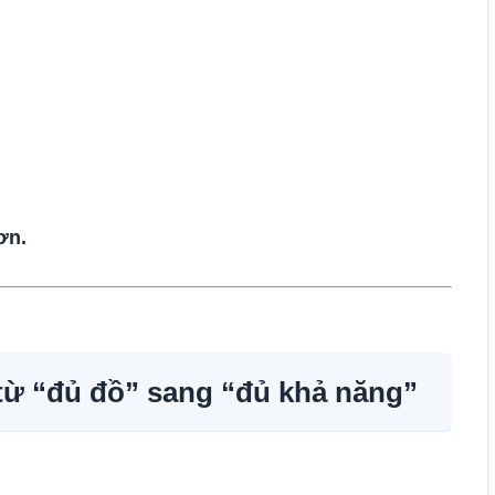
ơn.
 từ “đủ đồ” sang “đủ khả năng”