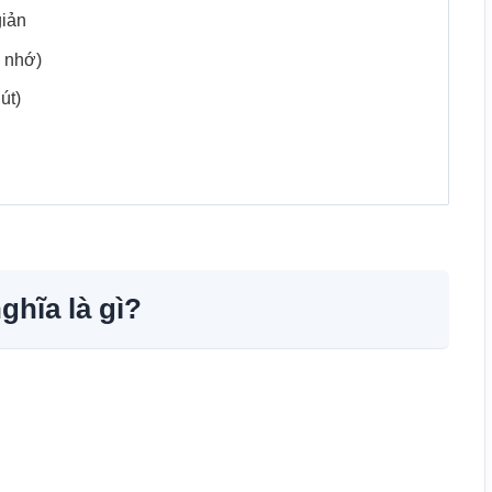
giản
n nhớ)
út)
ghĩa là gì?