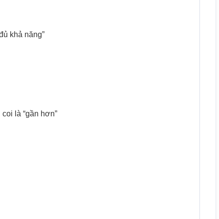
“đủ khả năng”
 coi là “gần hơn”