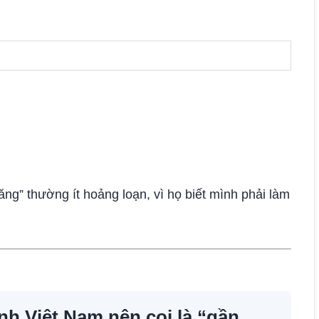
năng” thường ít hoảng loạn, vì họ biết mình phải làm
đình Việt Nam nên coi là “gần