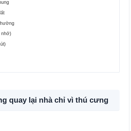
chung
đất
 thường
n nhớ)
út)
g quay lại nhà chỉ vì thú cưng