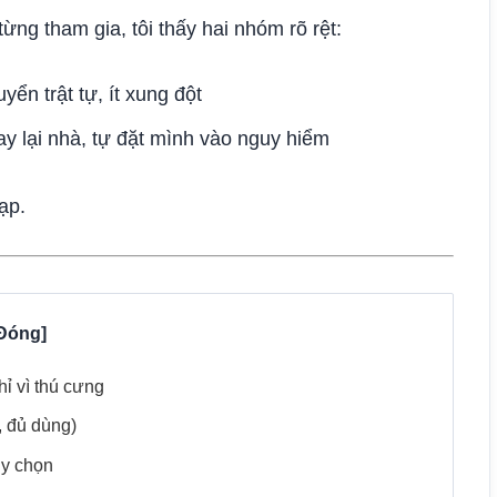
từng tham gia, tôi thấy hai nhóm rõ rệt:
ển trật tự, ít xung đột
y lại nhà, tự đặt mình vào nguy hiểm
ạp.
hỉ vì thú cưng
, đủ dùng)
ùy chọn