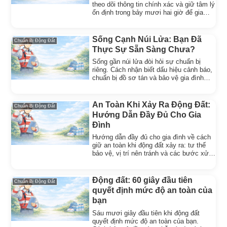
theo dõi thông tin chính xác và giữ tâm lý
ổn định trong bảy mươi hai giờ để gia
đình an toàn hơn.
Sống Cạnh Núi Lửa: Bạn Đã
Chuẩn Bị Động Đất
Thực Sự Sẵn Sàng Chưa?
Sống gần núi lửa đòi hỏi sự chuẩn bị
riêng. Cách nhận biết dấu hiệu cảnh báo,
chuẩn bị đồ sơ tán và bảo vệ gia đình
khỏi tro bụi, khí độc.
An Toàn Khi Xảy Ra Động Đất:
Chuẩn Bị Động Đất
Hướng Dẫn Đầy Đủ Cho Gia
Đình
Hướng dẫn đầy đủ cho gia đình về cách
giữ an toàn khi động đất xảy ra: tư thế
bảo vệ, vị trí nên tránh và các bước xử
lý ngay sau rung lắc.
Động đất: 60 giây đầu tiên
Chuẩn Bị Động Đất
quyết định mức độ an toàn của
bạn
Sáu mươi giây đầu tiên khi động đất
quyết định mức độ an toàn của bạn.