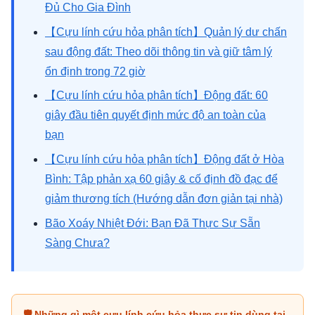
Đủ Cho Gia Đình
【Cựu lính cứu hỏa phân tích】Quản lý dư chấn
sau động đất: Theo dõi thông tin và giữ tâm lý
ổn định trong 72 giờ
【Cựu lính cứu hỏa phân tích】Động đất: 60
giây đầu tiên quyết định mức độ an toàn của
bạn
【Cựu lính cứu hỏa phân tích】Động đất ở Hòa
Bình: Tập phản xạ 60 giây & cố định đồ đạc để
giảm thương tích (Hướng dẫn đơn giản tại nhà)
Bão Xoáy Nhiệt Đới: Bạn Đã Thực Sự Sẵn
Sàng Chưa?
🛡 Những gì một cựu lính cứu hỏa thực sự tin dùng tại