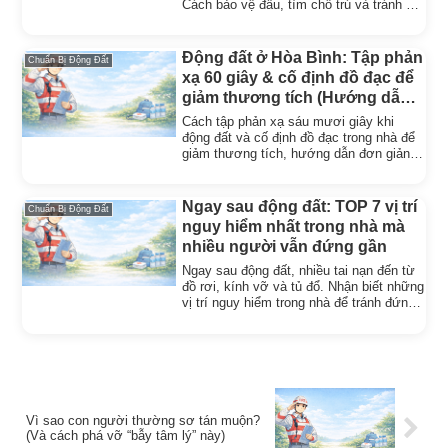
Cách bảo vệ đầu, tìm chỗ trú và tránh vật
rơi để giảm thương tích.
Động đất ở Hòa Bình: Tập phản
Chuẩn Bị Động Đất
xạ 60 giây & cố định đồ đạc để
giảm thương tích (Hướng dẫn
đơn giản tại nhà)
Cách tập phản xạ sáu mươi giây khi
động đất và cố định đồ đạc trong nhà để
giảm thương tích, hướng dẫn đơn giản
có thể làm ngay tại nhà.
Ngay sau động đất: TOP 7 vị trí
Chuẩn Bị Động Đất
nguy hiểm nhất trong nhà mà
nhiều người vẫn đứng gần
Ngay sau động đất, nhiều tai nạn đến từ
đồ rơi, kính vỡ và tủ đổ. Nhận biết những
vị trí nguy hiểm trong nhà để tránh đứng
gần và giữ an toàn.
Vì sao con người thường sơ tán muộn?
(Và cách phá vỡ “bẫy tâm lý” này)